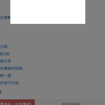
平台聯機教程
稱介紹
圖介紹
心得分享
各兵種操作指南
技樹一覽
操作技巧介紹
略
動員令：紅色警戒3