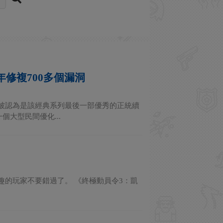
年修複700多個漏洞
品被認為是該經典系列最後一部優秀的正統續
大型民間優化...
興趣的玩家不要錯過了。 《終極動員令3：凱