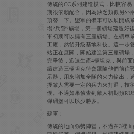
傳統的CC系列建造模式，比較容易
期很依賴配合，因為缺乏類似另外
頂替一下。盟軍的礦車可以展開成
場?兵營?礦場，第一個礦場建造好
軍初期可以擁有三座礦場。在礦車
工廠，然後升級基地科技。這一步
站正在展開，開始建造第三座礦場，
完畢後，迅速生產4輛坦克，與前面
續建造三輛坦克待會跟隨他們前往
示器，用來增加全隊的火力輸出，
擾敵人需要一定的兵力來打退，技
優。不過如果偵查到敵人初期預RU
彈碉堡可以以少勝多。
蘇軍：
傳統的地面強勢陣營，不過在3裡