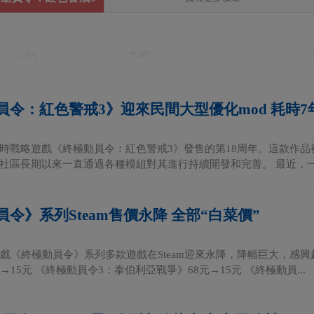
員令：紅色警戒3》迎來民間大型優化mod 耗時7
時戰略遊戲《終極動員令：紅色警戒3》發售的第18周年。這款作
社區長期以來一直通過各種模組對其進行持續開發和完善。 最近，一個
令》系列Steam售價永降 全部“白菜價”
S遊戲《終極動員令》系列多款遊戲在Steam迎來永降，降幅巨大，感
→15元 《終極動員令3：泰伯利亞戰爭》68元→15元 《終極動員...