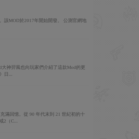
該MOD於2017年開始開發。 公測官網地
od大神羿風也向玩家們介紹了這款Mod的更
...
憶。從 90 年代末到 21 世紀初的十
（C...