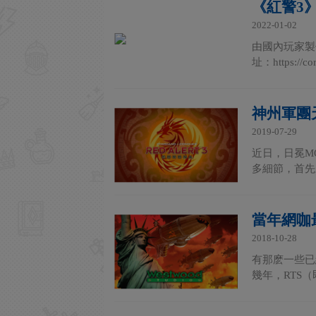
《紅警3
2022-01-02
由國內玩家製
址：https://
神州軍團
2019-07-29
近日，日冕M
多細節，首先
當年網咖
2018-10-28
有那麽一些已
幾年，RTS