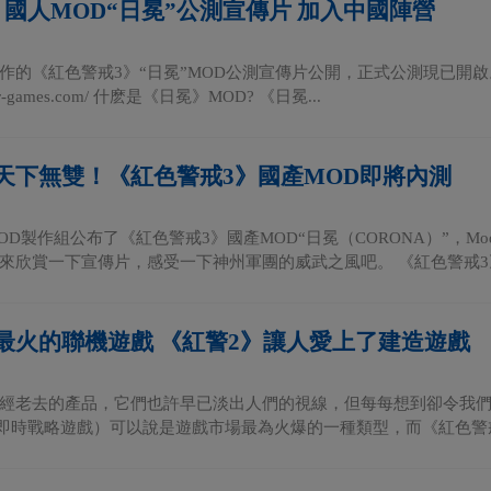
》國人MOD“日冕”公測宣傳片 加入中國陣營
作的《紅色警戒3》“日冕”MOD公測宣傳片公開，正式公測現已開啟。
cor-games.com/ 什麽是《日冕》MOD? 《日冕...
天下無雙！《紅色警戒3》國產MOD即將內測
OD製作組公布了《紅色警戒3》國產MOD“日冕（CORONA）”，M
來欣賞一下宣傳片，感受一下神州軍團的威武之風吧。 《紅色警戒3》日
最火的聯機遊戲 《紅警2》讓人愛上了建造遊戲
經老去的產品，它們也許早已淡出人們的視線，但每每想到卻令我們充滿回
（即時戰略遊戲）可以說是遊戲市場最為火爆的一種類型，而《紅色警戒2