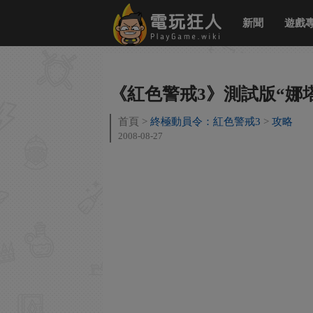
新聞
遊戲
《紅色警戒3》測試版“娜
首頁
終極動員令：紅色警戒3
攻略
2008-08-27