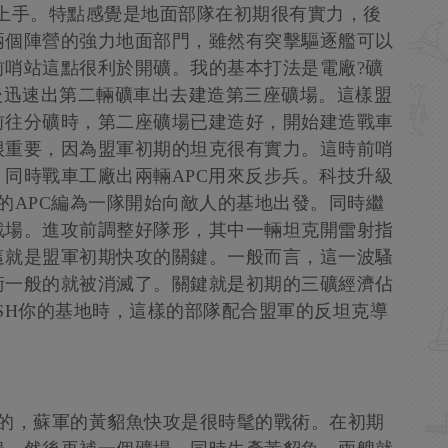
上手。特點感覺是地面部隊在初期很有實力，後
兩個陣營的強力地面部門，雖然有突擊驅逐艦可以
前哨站這點很利於開礦。我的基本打法是電廠?礦
後迅速出第二輛礦車出去建造第三座礦場。這樣盟
前往分礦時，第二座礦場已建造好，開始建造戰車
很重要，因為盟軍初期的坦克很有實力。這時前哨
同時戰車工廠出兩輛APC用來反步兵。科技升級
的APC編為一隊開始向敵人的基地出發。同時繼
戰場。進攻前調整好隊形，其中一輛坦克開雷射指
這就是盟軍初期快攻的關鍵。一般而言，這一波騷
術一般的就被消滅了。關鍵就是初期的三礦經濟佔
SH你的基地時，這樣的部隊配合盟軍的反坦克導
面的，蘇軍的黃貂魚快攻是很時髦的戰術。在初期