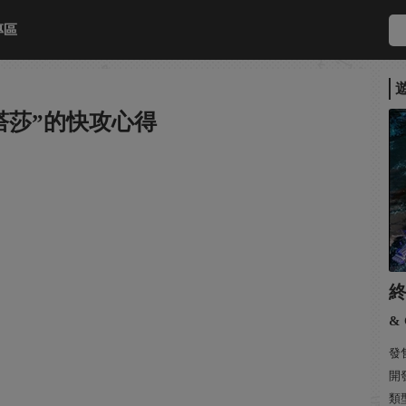
專區
塔莎”的快攻心得
& 
發售
開發
類