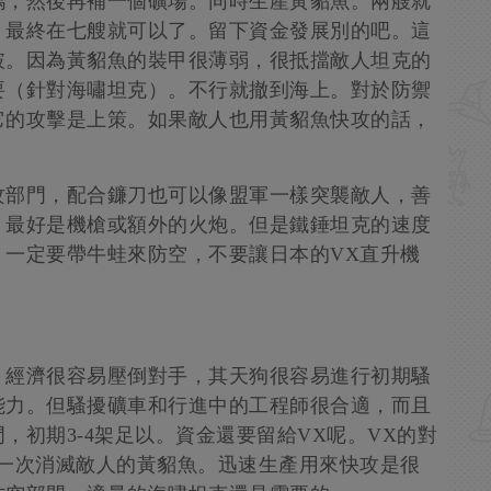
塢，然後再補一個礦場。同時生產黃貂魚。兩艘就
，最終在七艘就可以了。留下資金發展別的吧。這
破。因為黃貂魚的裝甲很薄弱，很抵擋敵人坦克的
要（針對海嘯坦克）。不行就撤到海上。對於防禦
它的攻擊是上策。如果敵人也用黃貂魚快攻的話，
攻部門，配合鐮刀也可以像盟軍一樣突襲敵人，善
，最好是機槍或額外的火炮。但是鐵錘坦克的速度
，一定要帶牛蛙來防空，不要讓日本的VX直升機
。經濟很容易壓倒對手，其天狗很容易進行初期騷
能力。但騷擾礦車和行進中的工程師很合適，而且
，初期3-4架足以。資金還要留給VX呢。VX的對
以一次消滅敵人的黃貂魚。迅速生產用來快攻是很