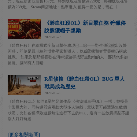
元，現在新史低僅售167元。特別版現在售價為220元，終極版現在售
價為239元。 Steam商店地址：點擊進入 值得一提的是，現在《...
《碧血狂殺OL》新目擊任務 狩獵傳
說熊獲帽子獎勵
2020-09-23
《碧血狂殺》在線模式全新目擊任務現已上線——野生傳說熊出沒於
河畔，即使是最老練的博物學家和獵人，奧威薩熊和脊背靈熊仍構成
挑戰。 如果您是那種喜歡在河畔漫遊尋找野生動物的人，那請您多加
留意。據聞有人目睹...
R星修複《碧血狂殺OL》BUG 單人
戰局成為歷史
2020-09-20
《碧血狂殺OL》如同R星的兄弟作品《俠盜獵車手OL》一樣，規模是
非常巨大的。同時運營這兩款大型多人遊戲，意味著可能遭遇無數個
狀況，比如各種導致遊戲無法進行下去的bug，還有一些故意搗亂不讓
別人好好玩遊...
[更多相關新聞]