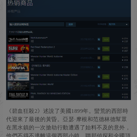
《碧血狂殺2》述說了美國1899年。蠻荒的西部時
代迎來了最後的黃昏。亞瑟·摩根和范德林德幫眾
在黑水鎮的一次搶劫行動遭遇了始料不及的意外，
他們不得不逃離這個西部小鎮。聯邦偵探和全國頂