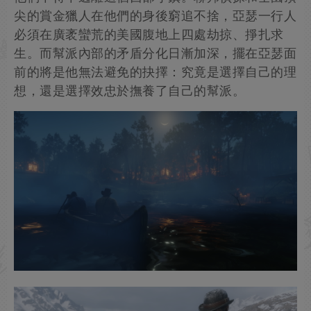
尖的賞金獵人在他們的身後窮追不捨，亞瑟一行人
必須在廣袤蠻荒的美國腹地上四處劫掠、掙扎求
生。而幫派內部的矛盾分化日漸加深，擺在亞瑟面
前的將是他無法避免的抉擇：究竟是選擇自己的理
想，還是選擇效忠於撫養了自己的幫派。