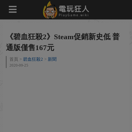
《碧血狂殺2》Steam促銷新史低 普
通版僅售167元
首頁
碧血狂殺2
新聞
2020-09-25