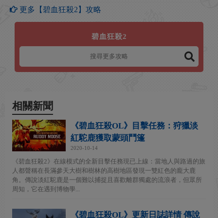
更多【碧血狂殺2】攻略
碧血狂殺2
相關新聞
《碧血狂殺OL》目擊任務：狩獵淡
紅駝鹿獲取蒙頭鬥篷
2020-10-14
《碧血狂殺2》在線模式的全新目擊任務現已上線：當地人與路過的旅
人都聲稱在長滿參天大樹和樹林的高樹地區發現一雙紅色的龐大鹿
角。傳說淡紅駝鹿是一個難以捕捉且喜歡離群獨處的流浪者，但眾所
周知，它在遇到博物學...
《碧血狂殺OL》更新日誌詳情 傳說