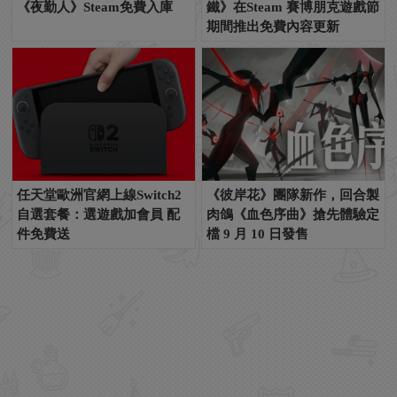
《夜勤人》Steam免費入庫
鐵》在Steam 賽博朋克遊戲節
期間推出免費內容更新
任天堂歐洲官網上線Switch2
《彼岸花》團隊新作，回合製
自選套餐：選遊戲加會員 配
肉鴿《血色序曲》搶先體驗定
件免費送
檔 9 月 10 日發售