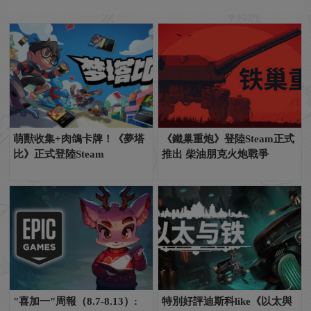
萌獸收集+肉鴿卡牌！《夢塔
《鐵巢重炮》登陸Steam正式
比》正式登陸Steam
推出 柴油朋克火炮戰爭
"喜加一"周報（8.7-8.13）:
特別好評迪斯科like《以太與