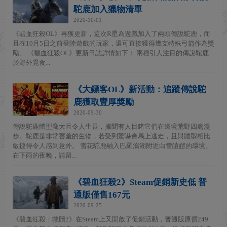
駝鹿加入獵物清單
2020-10-01
《碧血狂殺OL》再獲更新，這次R星為遊戲加入了兩頭傳說駝鹿，而
且在10月5日之前登陸遊戲的玩家，還可直接獲得幾支特殊弓箭作為獎
勵。 《碧血狂殺OL》更新日誌詳情如下： 兩種引人注目的傳說駝鹿
於野外覓食...
《大鏢客OL》新活動：追蹤傳說駝
鹿獲取豐厚獎勵
2020-09-30
傳說駝鹿體型龐大且令人生畏，據聞有人目睹它們在邊境荒野四處漫
步。駝鹿是非常害羞的生物，若受到驚嚇會馬上逃走，且與體型相比
敏捷得令人感到意外。 雪花駝鹿融入巴羅瀉湖附近白雪皚皚的環境。
在下雨的夜晚，請留...
《碧血狂殺2》Steam促銷新史低 普
通版僅售167元
2020-09-25
《碧血狂殺：救贖2》在Steam上又開啟了促銷活動，普通版原價249