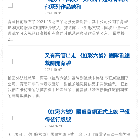
他系列作品總和
2024-10-31
育碧日前發布了 2024-25 財年的財務更新報告，其中公司公開了育碧
IP 和實時服務遊戲的終身收入。據透露，《虹彩六號：圍攻》僅一款
遊戲的收入就已經高於所有育碧其他系列多款作品的收入。 最早於
2...
又有高管出走 《虹彩六號》團隊副總
裁離開育碧
2024-10-07
據國外媒體報導，育碧《虹彩六號》團隊副總裁卡梅隆·李已經離開了
公司。育碧和李尚未發表聲明，對他的離職提供更多背景信息。 正如
我們在卡梅隆的領英資料中所看到的，他曾被聘請直接擔任這個團隊
的副總裁職位，職...
《虹彩六號》國服官網正式上線 已獲
得發行版號
2024-09-29
9月29日，《虹彩六號》國服官網正式上線，但目前還沒有進一步的消