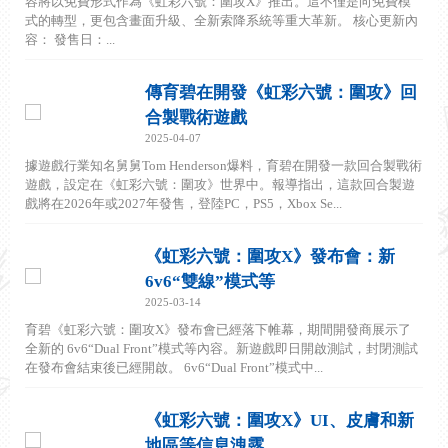
容將以免費形式作為《虹彩六號：圍攻X》推出。這不僅是向免費模
式的轉型，更包含畫面升級、全新索降系統等重大革新。 核心更新內
容： 發售日：...
傳育碧在開發《虹彩六號：圍攻》回
合製戰術遊戲
2025-04-07
據遊戲行業知名舅舅Tom Henderson爆料，育碧在開發一款回合製戰術
遊戲，設定在《虹彩六號：圍攻》世界中。報導指出，這款回合製遊
戲將在2026年或2027年發售，登陸PC，PS5，Xbox Se...
《虹彩六號：圍攻X》發布會：新
6v6“雙線”模式等
2025-03-14
育碧《虹彩六號：圍攻X》發布會已經落下帷幕，期間開發商展示了
全新的 6v6“Dual Front”模式等內容。新遊戲即日開啟測試，封閉測試
在發布會結束後已經開啟。 6v6“Dual Front”模式中...
《虹彩六號：圍攻X》UI、皮膚和新
地區等信息洩露