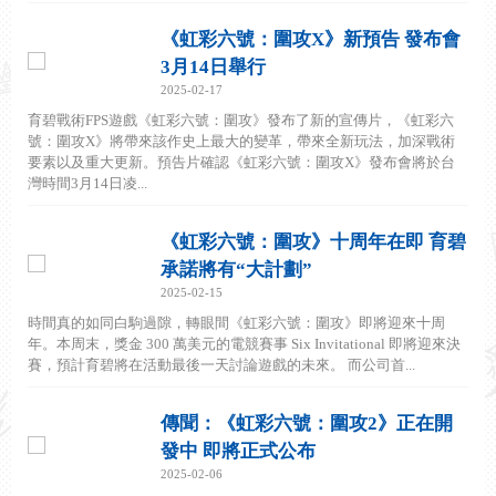
《虹彩六號：圍攻X》新預告 發布會
3月14日舉行
2025-02-17
育碧戰術FPS遊戲《虹彩六號：圍攻》發布了新的宣傳片，《虹彩六
號：圍攻X》將帶來該作史上最大的變革，帶來全新玩法，加深戰術
要素以及重大更新。預告片確認《虹彩六號：圍攻X》發布會將於台
灣時間3月14日凌...
《虹彩六號：圍攻》十周年在即 育碧
承諾將有“大計劃”
2025-02-15
時間真的如同白駒過隙，轉眼間《虹彩六號：圍攻》即將迎來十周
年。本周末，獎金 300 萬美元的電競賽事 Six Invitational 即將迎來決
賽，預計育碧將在活動最後一天討論遊戲的未來。 而公司首...
傳聞：《虹彩六號：圍攻2》正在開
發中 即將正式公布
2025-02-06