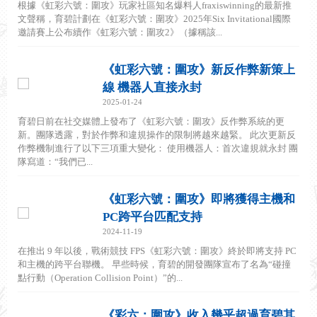
根據《虹彩六號：圍攻》玩家社區知名爆料人fraxiswinning的最新推
文聲稱，育碧計劃在《虹彩六號：圍攻》2025年Six Invitational國際
邀請賽上公布續作《虹彩六號：圍攻2》（據稱該...
《虹彩六號：圍攻》新反作弊新策上
線 機器人直接永封
2025-01-24
育碧日前在社交媒體上發布了《虹彩六號：圍攻》反作弊系統的更
新。團隊透露，對於作弊和違規操作的限制將越來越緊。 此次更新反
作弊機制進行了以下三項重大變化： 使用機器人：首次違規就永封 團
隊寫道：“我們已...
《虹彩六號：圍攻》即將獲得主機和
PC跨平台匹配支持
2024-11-19
在推出 9 年以後，戰術競技 FPS《虹彩六號：圍攻》終於即將支持 PC
和主機的跨平台聯機。 早些時候，育碧的開發團隊宣布了名為“碰撞
點行動（Operation Collision Point）”的...
《彩六：圍攻》收入幾乎超過育碧其