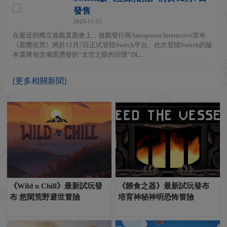
發售
2023-11-15
在最近的獨立遊戲直面會上，遊戲發行商Annapurna Interactive宣布
《星際拓荒》將於12月7日正式登陸Switch平台。此次登陸Switch的版
本還將包含備受讚譽的“太空之眼的回聲”DL...
[更多相關新聞]
《Wild n Chill》最新試玩發
《餵食之器》最新試玩發布
布 悠閑荒野避世冒險
培育神秘神明恐怖冒險