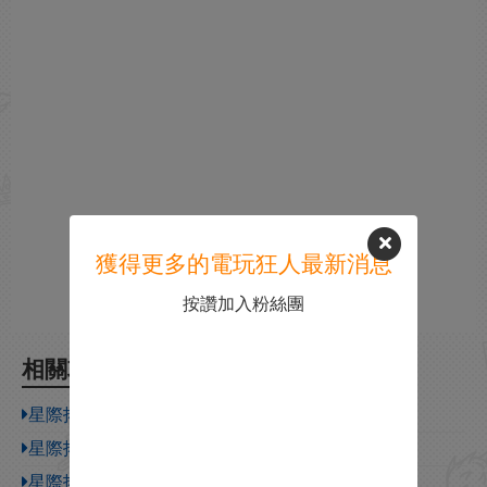
獲得更多的電玩狂人最新消息
按讚加入粉絲團
相關攻略
星際拓荒全星球線索一覽
星際拓荒身體暴露在太空中怎麽辦
星際拓荒黒棘星挪麥飛船三面柱有什麽用