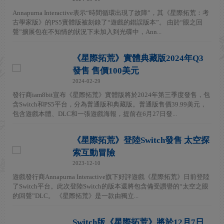
Annapurna Interactive表示“時間循環出現了故障”，其《星際拓荒：考
古學家版》的PS5實體版被刻錄了“遊戲的錯誤版本”。 由於“眼之回
聲”擴展包在不知情的狀況下未加入到光碟中，Ann...
《星際拓荒》實體典藏版2024年Q3
發售 售價100美元
2024-02-29
發行商iam8bit宣布《星際拓荒》實體版將於2024年第三季度發售，包
含Switch和PS5平台，分為普通版和典藏版。普通版售價39.99美元，
包含遊戲本體、DLC和一張遊戲海報，提前在6月27日發...
《星際拓荒》登陸Switch發售 太空探
索互動冒險
2023-12-10
遊戲發行商Annapurna Interactive旗下好評遊戲《星際拓荒》日前登陸
了Switch平台。此次登陸Switch的版本還將包含備受讚譽的“太空之眼
的回聲”DLC。 《星際拓荒》是一款由獨立...
Switch版《星際拓荒》將於12月7日