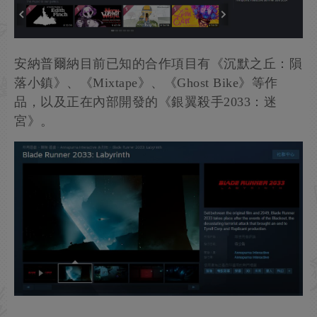
安納普爾納目前已知的合作項目有《沉默之丘：隕
落小鎮》、《Mixtape》、《Ghost Bike》等作
品，以及正在內部開發的《銀翼殺手2033：迷
宮》。