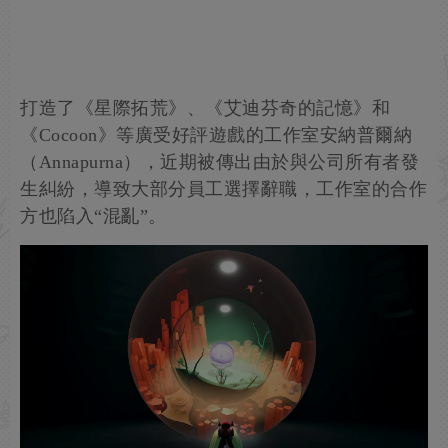
打造了《星際拓荒》、《艾迪芬奇的記憶》和
《Cocoon》等廣受好評遊戲的工作室安納普爾納
（Annapurna），近期被傳出由於與公司所有者發
生糾紛，導致大部分員工選擇辭職，工作室的合作
方也陷入“混亂”。