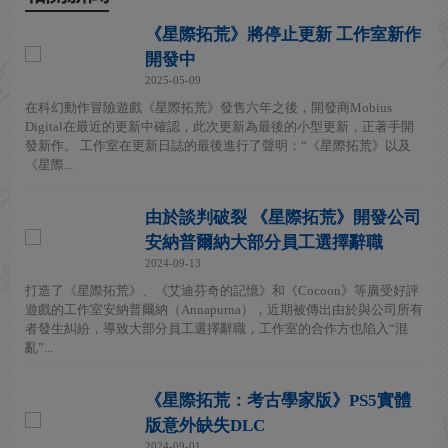
《星際拓荒》將停止更新 工作室新作
開發中
2025-05-09
在科幻動作冒險遊戲《星際拓荒》發售六年之後，開發商Mobius
Digital在最近的更新中確認，此次更新為最後的小型更新，正著手開
發新作。 工作室在更新日誌的最後進行了聲明：“《星際拓荒》以及
《星際...
由於談判破裂 《星際拓荒》開發公司
安納普爾納大部分員工選擇辭職
2024-09-13
打造了《星際拓荒》、《艾迪芬奇的記憶》和《Cocoon》等廣受好評
遊戲的工作室安納普爾納（Annapurna），近期被傳出由於與公司所有
者發生糾紛，導致大部分員工選擇辭職，工作室的合作方也陷入“混
亂”...
《星際拓荒：考古學家版》PS5實體
版意外缺失DLC
2024-09-01