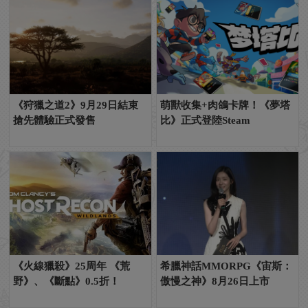
《狩獵之道2》9月29日結束
萌獸收集+肉鴿卡牌！《夢塔
搶先體驗正式發售
比》正式登陸Steam
《火線獵殺》25周年 《荒
希臘神話MMORPG《宙斯：
野》、《斷點》0.5折！
傲慢之神》8月26日上市