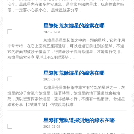
安全。黒棘星內有很多的安康魚，是非常危險的星球，玩家探索的時
候，一定要小心很小心。 黒棘星線索分享...
星際拓荒灰燼星的線索在哪
2023-02-08
灰燼星是星際拓荒之中的一顆的星球，它的作用
非常奇特，在它上面有五座躍遷塔，可以通過它前往別的星球。不過
它的表面都被沙子覆蓋了，得隨著沙子流向餘燼星，才能進行使用。
灰燼星線索分享 星球上有5座躍遷塔，...
星際拓荒餘燼星的線索在哪
2023-02-08
餘燼星是星際拓荒中非常有特點的星球之一，灰
燼星的沙子會流向餘燼星，隨著時間，餘燼星的地下通道就會被堵
死，所以想要探索餘燼星，還得趁早才行，不能有一點磨蹭。 餘燼星
線索分享 【2號逃生艙】 信號鏡尋找求...
星際拓荒軌道探測炮的線索在哪
2023-02-08