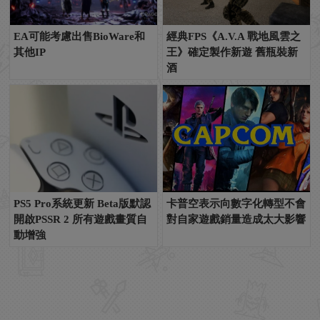
EA可能考慮出售BioWare和
經典FPS《A.V.A 戰地風雲之
其他IP
王》確定製作新遊 舊瓶裝新
酒
PS5 Pro系統更新 Beta版默認
卡普空表示向數字化轉型不會
開啟PSSR 2 所有遊戲畫質自
對自家遊戲銷量造成太大影響
動增強