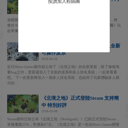
按讚加入粉絲團
登陸主機平台
2019-06-04
遊戲開發商 Shiro Games 的維京人主題實時戰略遊戲《北加爾》，將
會於今年稍晚登上 PlayStation 4、Xbox One 和 Switch。 《北加爾》玩
起來像是經典的《工人物語》系列...
《北境之地》全新更新公布 加入全新
可操作派系
2018-04-16
近日Shiro Games製作組公布了《北境之地》的全新更新，除了修複海
量bug之外，更新還加入了全新的派系和多人排名系統，一起來看看
吧。 下一款更新將加入一個多人排名系統，也給與了玩家體驗多人模
式的...
《北境之地》正式登陸Steam 支持簡
中 特別好評
2018-03-08
Steam推特日前公布《北境之地（Northgard）》已經正式登陸Steam，
首發優惠25%，售價為67元。《北境之地》是一款由Shiro Games開發