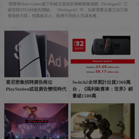
開發商Shiro Games旗下的維京題材的策略模擬遊戲《Northgard》已
經登陸STEAM搶先體驗。 《Northgard》中，玩家需要去建立自己新
發現的大陸，招募維京人，指揮不同的人完成各種...
索尼密集招聘廣告崗位
Switch2全球累計出貨2368萬
PlayStation或迎廣告變現時代
台，《瑪利歐賽車：世界》銷
量破1500萬