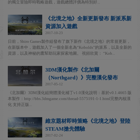
的獨立冒險即時戰略遊戲，遊戲總體評價為特別好...
《北境之地》全新更新發布 新派系新
資源加入遊戲
2017-10-23
日前，Shiro Games製作組發布了旗下新作《北境之地》的常規更新，
在新版本中，遊戲加入了一個全新名為“Kobolds”的派系，以及全新的
資源，以及神秘的鷹幫助玩家探索地圖。 視頻欣賞： “Kob...
3DM漢化製作《北加爾
（Northgard）》完整漢化發布
2017-05-12
《北加爾》3DM漢化組簡體漢化補丁v1.0漢化說明：基於v0.1.4665 版
本製作：http://bbs.3dmgame.com/thread-5575191-1-1.html完整內核漢
化 支持正版...
維京題材即時策略《北境之地》登陸
STEAM搶先體驗
2017-02-24