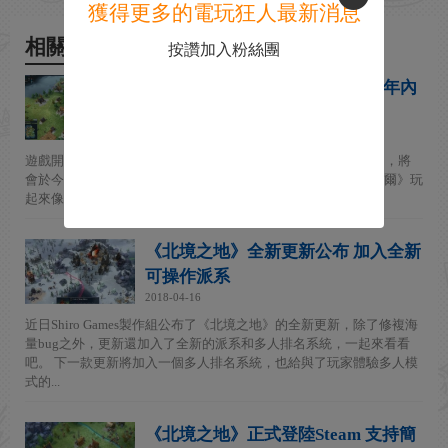
獲得更多的電玩狂人最新消息
相關新聞
按讚加入粉絲團
維京人主題戰略遊戲《北加爾》年內
登陸主機平台
2019-06-04
遊戲開發商 Shiro Games 的維京人主題實時戰略遊戲《北加爾》，將
會於今年稍晚登上 PlayStation 4、Xbox One 和 Switch。 《北加爾》玩
起來像是經典的《工人物語》系列...
《北境之地》全新更新公布 加入全新
可操作派系
2018-04-16
近日Shiro Games製作組公布了《北境之地》的全新更新，除了修複海
量bug之外，更新還加入了全新的派系和多人排名系統，一起來看看
吧。 下一款更新將加入一個多人排名系統，也給與了玩家體驗多人模
式的...
《北境之地》正式登陸Steam 支持簡