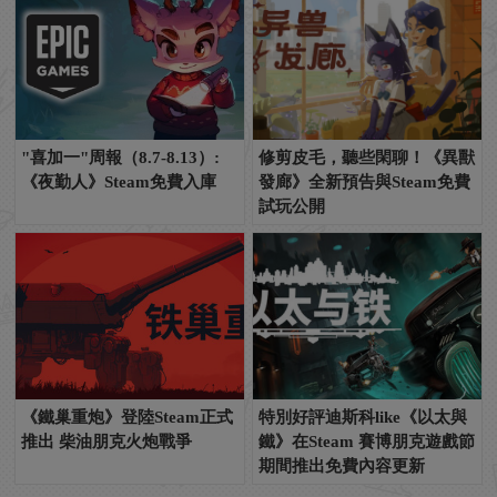
"喜加一"周報（8.7-8.13）:
修剪皮毛，聽些閑聊！《異獸
《夜勤人》Steam免費入庫
發廊》全新預告與Steam免費
試玩公開
《鐵巢重炮》登陸Steam正式
特別好評迪斯科like《以太與
推出 柴油朋克火炮戰爭
鐵》在Steam 賽博朋克遊戲節
期間推出免費內容更新