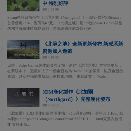
中 特別好評
2018-03-08
Steam推特日前公布《北境之地（Northgard）》已經正式登陸Steam，
首發優惠25%，售價為67元。《北境之地》是一款由Shiro Games開發
的獨立冒險即時戰略遊戲，遊戲總體評價為特別好...
《北境之地》全新更新發布 新派系新
資源加入遊戲
2017-10-23
日前，Shiro Games製作組發布了旗下新作《北境之地》的常規更新，
在新版本中，遊戲加入了一個全新名為“Kobolds”的派系，以及全新的
資源，以及神秘的鷹幫助玩家探索地圖。 視頻欣賞： “Kob...
3DM漢化製作《北加爾
（Northgard）》完整漢化發布
2017-05-12
《北加爾》3DM漢化組簡體漢化補丁v1.0漢化說明：基於v0.1.4665 版
本製作：http://bbs.3dmgame.com/thread-5575191-1-1.html完整內核漢
化 支持正版...