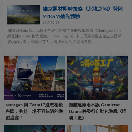
維京題材即時策略《北境之地》登陸
STEAM搶先體驗
2017-02-24
開發商Shiro Games旗下的維京題材的策略模擬遊戲《Northgard》已
經登陸STEAM搶先體驗。 《Northgard》中，玩家需要去建立自己新
發現的大陸，招募維京人，指揮不同的人完成各種...
astragon 與 Team17邀您相聚
擼貓建廠兩不誤 Gamirror
科隆，共赴一場不容錯過的遊
Games將發行自動化遊戲《喵
戲盛宴！
喵工廠》