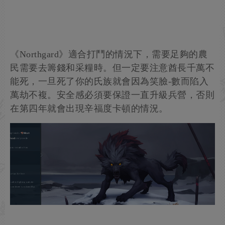
《Northgard》適合打鬥的情況下，需要足夠的農
民需要去籌錢和采糧時。但一定要注意酋長千萬不
能死，一旦死了你的氏族就會因為笑臉-數而陷入
萬劫不複。安全感必須要保證一直升級兵營，否則
在第四年就會出現辛福度卡頓的情況。