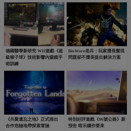
德國醫學新研究 WII遊戲《超
BioWare老兵：玩家擅長髮現
級猴子球》技術影響內窺鏡手
問題卻不擅長提出解決方案
術訓練
《共聚遺忘之地》正式推出
特別好評遊戲《96號公路》新
合作危險地帶探索冒險
預告 暗示續作要來