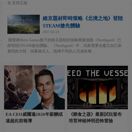
化 支持正版...
維京題材即時策略《北境之地》登陸
STEAM搶先體驗
2017-02-24
開發商Shiro Games旗下的維京題材的策略模擬遊戲《Northgard》已
經登陸STEAM搶先體驗。 《Northgard》中，玩家需要去建立自己新
發現的大陸，招募維京人，指揮不同的人完成各種...
EA CEO威爾遜2026年薪酬或
《餵食之器》最新試玩發布
遠超此前報導
培育神秘神明恐怖冒險