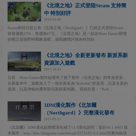
《北境之地》正式登陸Steam 支持簡
中 特別好評
2018-03-08
Steam推特日前公布《北境之地（Northgard）》已經正式登陸Steam，
首發優惠25%，售價為67元。《北境之地》是一款由Shiro Games開發
的獨立冒險即時戰略遊戲，遊戲總體評價為特別好...
《北境之地》全新更新發布 新派系新
資源加入遊戲
2017-10-23
日前，Shiro Games製作組發布了旗下新作《北境之地》的常規更新，
在新版本中，遊戲加入了一個全新名為“Kobolds”的派系，以及全新的
資源，以及神秘的鷹幫助玩家探索地圖。 視頻欣賞： “Kob...
3DM漢化製作《北加爾
（Northgard）》完整漢化發布
2017-05-12
《北加爾》3DM漢化組簡體漢化補丁v1.0漢化說明：基於v0.1.4665 版
本製作：http://bbs.3dmgame.com/thread-5575191-1-1.html完整內核漢