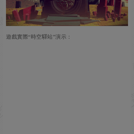
遊戲實際“時空驛站”演示：