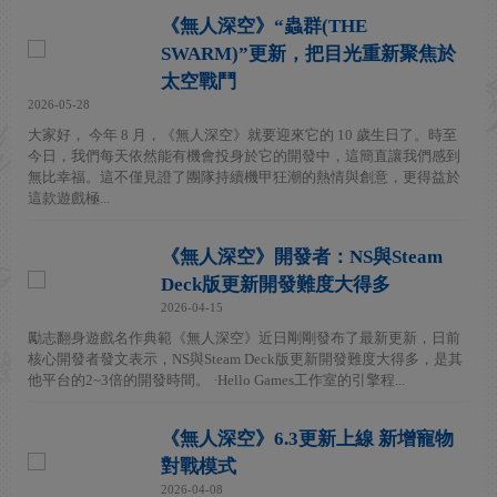
《無人深空》“蟲群(THE
SWARM)”更新，把目光重新聚焦於
太空戰鬥
2026-05-28
大家好， 今年 8 月，《無人深空》就要迎來它的 10 歲生日了。時至
今日，我們每天依然能有機會投身於它的開發中，這簡直讓我們感到
無比幸福。這不僅見證了團隊持續機甲狂潮的熱情與創意，更得益於
這款遊戲極...
《無人深空》開發者：NS與Steam
Deck版更新開發難度大得多
2026-04-15
勵志翻身遊戲名作典範《無人深空》近日剛剛發布了最新更新，日前
核心開發者發文表示，NS與Steam Deck版更新開發難度大得多，是其
他平台的2~3倍的開發時間。 ·Hello Games工作室的引擎程...
《無人深空》6.3更新上線 新增寵物
對戰模式
2026-04-08