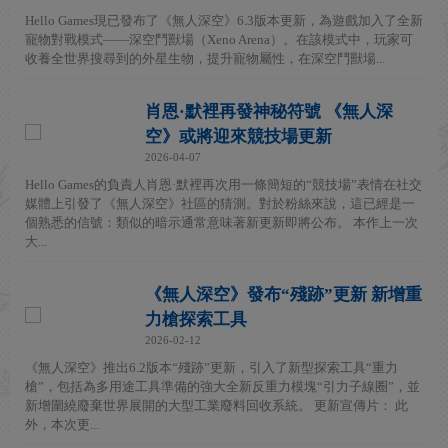
Hello Games現已發布了《無人深空》6.3版本更新，為遊戲加入了全新
寵物對戰模式——深空鬥獸場（Xeno Arena）。在該模式中，玩家可
收養全世界搜尋到的外星生物，提升寵物屬性，在深空鬥獸場...
肖恩·默裡再發神秘符號 《無人深
空》或將迎來競技場更新
2026-04-07
Hello Games的負責人肖恩·默裡再次用一條簡短的“競技場”表情在社交
媒體上引發了《無人深空》社區的猜測。對於粉絲來說，這已經是一
個熟悉的信號：類似的暗示通常意味著新更新即將公布。 本作上一次
大...
《無人深空》發布“殘跡”更新 新增重
力槍探索工具
2026-02-12
《無人深空》推出6.2版本“殘跡”更新，引入了新型探索工具“重力
槍”，包括為多用途工具準備的強大全新反重力模塊“引力子線圈”，並
新增圍繞廢棄世界展開的大型工業廢料回收系統。 更新宣傳片： 此
外，本次更...