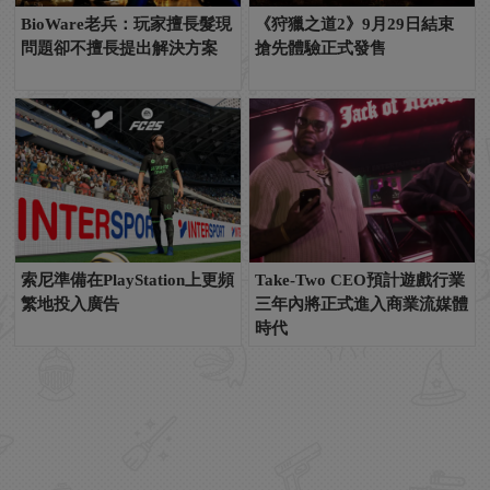
BioWare老兵：玩家擅長髮現
《狩獵之道2》9月29日結束
問題卻不擅長提出解決方案
搶先體驗正式發售
索尼準備在PlayStation上更頻
Take-Two CEO預計遊戲行業
繁地投入廣告
三年內將正式進入商業流媒體
時代