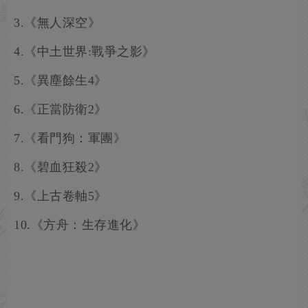
3.《無人深空》
4.《中土世界:戰爭之影》
5.《異塵餘生4》
6.《正當防衛2》
7.《看門狗：軍團》
8.《碧血狂殺2》
9.《上古卷軸5》
10.《方舟：生存進化》