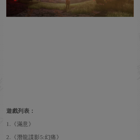
遊戲列表：
1.《滿意》
2.《潛龍諜影5:幻痛》