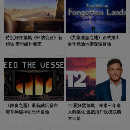
特別好評遊戲《96號公路》新
《共聚遺忘之地》正式推出
預告 暗示續作要來
合作危險地帶探索冒險
《餵食之器》最新試玩發布
T2看好雲遊戲：未來三年進
培育神秘神明恐怖冒險
入商業化 遊戲用戶規模或擴
大10倍