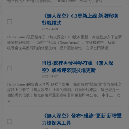
他平台的2~3倍的開發時間。 ·Hello Games工作室的引擎程...
《無人深空》6.3更新上線 新增寵物
對戰模式
2026-04-08
Hello Games現已發布了《無人深空》6.3版本更新，為遊戲加入了全新
寵物對戰模式——深空鬥獸場（Xeno Arena）。在該模式中，玩家可
收養全世界搜尋到的外星生物，提升寵物屬性，在深空鬥獸場...
肖恩·默裡再發神秘符號 《無人深
空》或將迎來競技場更新
2026-04-07
Hello Games的負責人肖恩·默裡再次用一條簡短的“競技場”表情在社交
媒體上引發了《無人深空》社區的猜測。對於粉絲來說，這已經是一
個熟悉的信號：類似的暗示通常意味著新更新即將公布。 本作上一次
大...
《無人深空》發布“殘跡”更新 新增重
力槍探索工具
2026-02-12