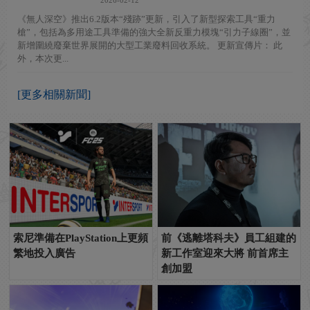
《無人深空》推出6.2版本“殘跡”更新，引入了新型探索工具“重力
槍”，包括為多用途工具準備的強大全新反重力模塊“引力子線圈”，並
新增圍繞廢棄世界展開的大型工業廢料回收系統。 更新宣傳片： 此
外，本次更...
[更多相關新聞]
索尼準備在PlayStation上更頻
前《逃離塔科夫》員工組建的
繁地投入廣告
新工作室迎來大將 前首席主
創加盟