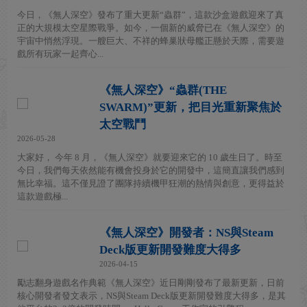
今日，《無人深空》發布了重大更新“蟲群”，這款沙盒遊戲迎來了真
正的大規模太空星際戰爭。如今，一個新的威脅已在《無人深空》的
宇宙中悄然浮現。一艘巨大、不祥的蜂巢狀母艦正懸於天際，需要遊
戲所有玩家一起齊心...
《無人深空》“蟲群(THE
SWARM)”更新，把目光重新聚焦於
太空戰鬥
2026-05-28
大家好， 今年 8 月，《無人深空》就要迎來它的 10 歲生日了。時至
今日，我們每天依然能有機會投身於它的開發中，這簡直讓我們感到
無比幸福。這不僅見證了團隊持續機甲狂潮的熱情與創意，更得益於
這款遊戲極...
《無人深空》開發者：NS與Steam
Deck版更新開發難度大得多
2026-04-15
勵志翻身遊戲名作典範《無人深空》近日剛剛發布了最新更新，日前
核心開發者發文表示，NS與Steam Deck版更新開發難度大得多，是其