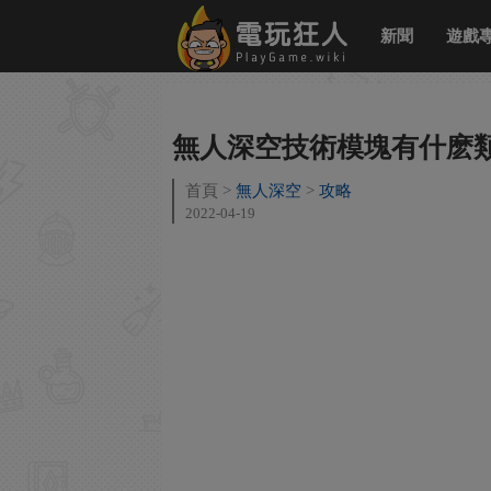
新聞
遊戲
無人深空技術模塊有什麽
首頁
無人深空
攻略
2022-04-19