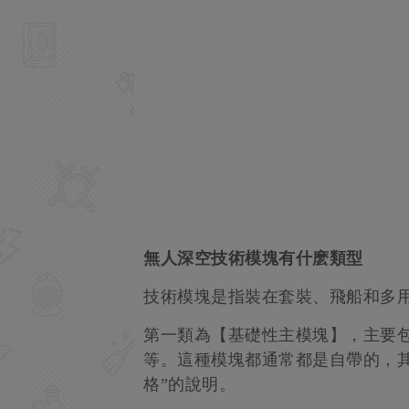
無人深空技術模塊有什麽類型
技術模塊是指裝在套裝、飛船和多
第一類為【基礎性主模塊】，主要
等。這種模塊都通常都是自帶的，
格”的說明。