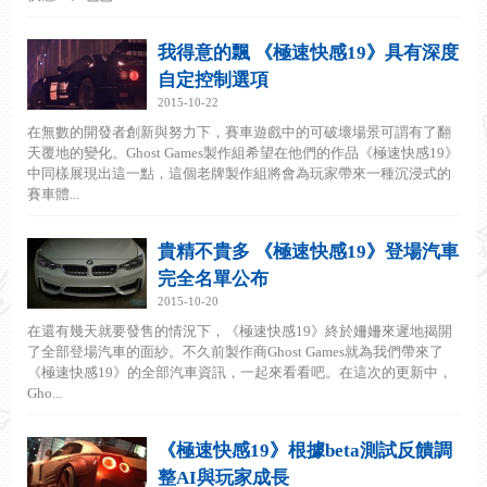
我得意的飄 《極速快感19》具有深度
自定控制選項
2015-10-22
在無數的開發者創新與努力下，賽車遊戲中的可破壞場景可謂有了翻
天覆地的變化。Ghost Games製作組希望在他們的作品《極速快感19》
中同樣展現出這一點，這個老牌製作組將會為玩家帶來一種沉浸式的
賽車體...
貴精不貴多 《極速快感19》登場汽車
完全名單公布
2015-10-20
在還有幾天就要發售的情況下，《極速快感19》終於姍姍來遲地揭開
了全部登場汽車的面紗。不久前製作商Ghost Games就為我們帶來了
《極速快感19》的全部汽車資訊，一起來看看吧。在這次的更新中，
Gho...
《極速快感19》根據beta測試反饋調
整AI與玩家成長