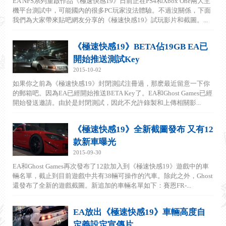
EA NFS系列重啟作品《極速快感19》日前正在PS4和Xbox One兩大主
機平台測試中，可能國內的很多PC玩家沒法體驗。不過沒關係，下面
我們為大家帶來貼吧網友分享的《極速快感19》試玩影片和截圖。...
《極速快感19》BETA佔19GB EA已
開始推送測試Key
2015-10-02
如果你之前為《極速快感19》封閉測試注冊過，那麽最近留意一下你
的郵箱吧。因為EA已經開始推送BETA Key了。EA和Ghost Games已經
開始發送邀請。由於是封閉測試，因此不允許錄製和上傳相關影...
《極速快感19》全新截圖發布 又有12
款新車曝光
2015-09-30
EA和Ghost Games再次發布了12款加入到《極速快感19》遊戲中的車
輛名單，截止到目前遊戲中共有38輛可操作的汽車。除此之外，Ghost
還發布了全新的遊戲截圖。新追加的車輛名單如下：賽恩FR-...
EA放出《極速快感19》車輛高度自
定義設定宣傳片