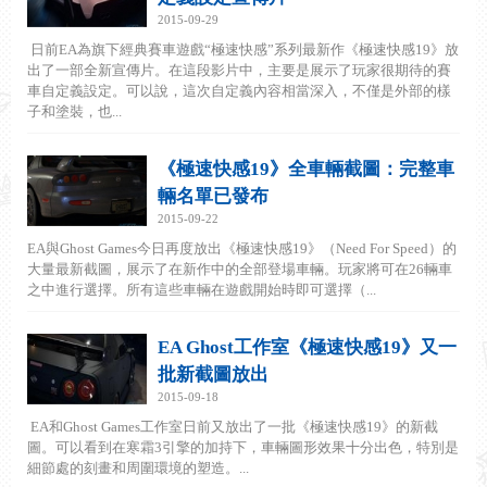
2015-09-29
日前EA為旗下經典賽車遊戲“極速快感”系列最新作《極速快感19》放
出了一部全新宣傳片。在這段影片中，主要是展示了玩家很期待的賽
車自定義設定。可以說，這次自定義內容相當深入，不僅是外部的樣
子和塗裝，也...
《極速快感19》全車輛截圖：完整車
輛名單已發布
2015-09-22
EA與Ghost Games今日再度放出《極速快感19》（Need For Speed）的
大量最新截圖，展示了在新作中的全部登場車輛。玩家將可在26輛車
之中進行選擇。所有這些車輛在遊戲開始時即可選擇（...
EA Ghost工作室《極速快感19》又一
批新截圖放出
2015-09-18
EA和Ghost Games工作室日前又放出了一批《極速快感19》的新截
圖。可以看到在寒霜3引擎的加持下，車輛圖形效果十分出色，特別是
細節處的刻畫和周圍環境的塑造。...