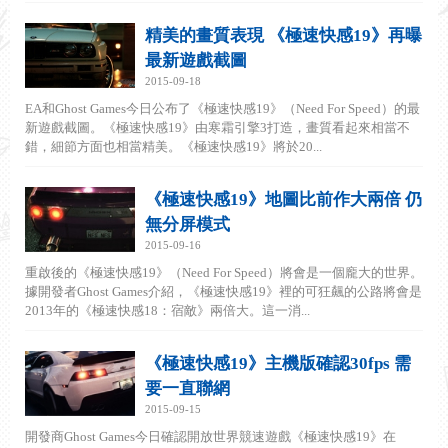
精美的畫質表現 《極速快感19》再曝
最新遊戲截圖
2015-09-18
EA和Ghost Games今日公布了《極速快感19》（Need For Speed）的最
新遊戲截圖。《極速快感19》由寒霜引擎3打造，畫質看起來相當不
錯，細節方面也相當精美。《極速快感19》將於20...
《極速快感19》地圖比前作大兩倍 仍
無分屏模式
2015-09-16
重啟後的《極速快感19》（Need For Speed）將會是一個龐大的世界。
據開發者Ghost Games介紹，《極速快感19》裡的可狂飆的公路將會是
2013年的《極速快感18：宿敵》兩倍大。這一消...
《極速快感19》主機版確認30fps 需
要一直聯網
2015-09-15
開發商Ghost Games今日確認開放世界競速遊戲《極速快感19》在