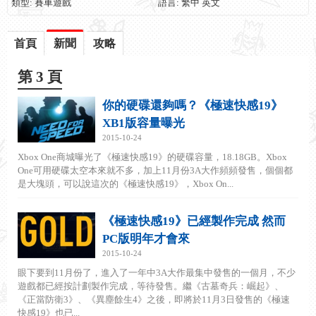
類型: 賽車遊戲
語言: 繁中 英文
首頁
新聞
攻略
第 3 頁
你的硬碟還夠嗎？《極速快感19》
XB1版容量曝光
2015-10-24
Xbox One商城曝光了《極速快感19》的硬碟容量，18.18GB。Xbox
One可用硬碟太空本來就不多，加上11月份3A大作頻頻發售，個個都
是大塊頭，可以說這次的《極速快感19》，Xbox On...
《極速快感19》已經製作完成 然而
PC版明年才會來
2015-10-24
眼下要到11月份了，進入了一年中3A大作最集中發售的一個月，不少
遊戲都已經按計劃製作完成，等待發售。繼《古墓奇兵：崛起》、
《正當防衛3》、《異塵餘生4》之後，即將於11月3日發售的《極速
快感19》也已...