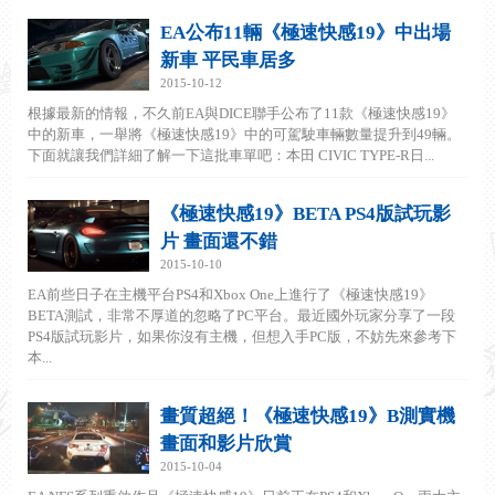
EA公布11輛《極速快感19》中出場
新車 平民車居多
2015-10-12
根據最新的情報，不久前EA與DICE聯手公布了11款《極速快感19》
中的新車，一舉將《極速快感19》中的可駕駛車輛數量提升到49輛。
下面就讓我們詳細了解一下這批車單吧：本田 CIVIC TYPE-R日...
《極速快感19》BETA PS4版試玩影
片 畫面還不錯
2015-10-10
EA前些日子在主機平台PS4和Xbox One上進行了《極速快感19》
BETA測試，非常不厚道的忽略了PC平台。最近國外玩家分享了一段
PS4版試玩影片，如果你沒有主機，但想入手PC版，不妨先來參考下
本...
畫質超絕！《極速快感19》B測實機
畫面和影片欣賞
2015-10-04