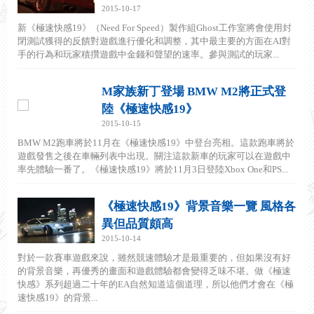
2015-10-17
新《極速快感19》（Need For Speed）製作組Ghost工作室將會使用封
閉測試獲得的反饋對遊戲進行優化和調整，其中最主要的方面在AI對
手的行為和玩家積攢遊戲中金錢和聲望的速率。參與測試的玩家...
M家族新丁登場 BMW M2將正式登
陸《極速快感19》
2015-10-15
BMW M2跑車將於11月在《極速快感19》中登台亮相。這款跑車將於
遊戲發售之後在車輛列表中出現。關注這款新車的玩家可以在遊戲中
率先體驗一番了。《極速快感19》將於11月3日登陸Xbox One和PS...
《極速快感19》背景音樂一覽 風格各
異但品質頗高
2015-10-14
對於一款賽車遊戲來說，雖然競速體驗才是最重要的，但如果沒有好
的背景音樂，再優秀的畫面和遊戲體驗都會變得乏味不堪。做《極速
快感》系列超過二十年的EA自然知道這個道理，所以他們才會在《極
速快感19》的背景...