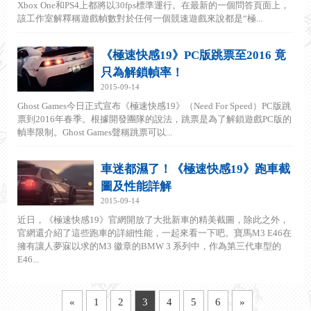
Xbox One和PS4上都將以30fps標準運行。在最新的一個問答頁面上，
該工作室解釋稱遊戲幀數對於任何一個競速遊戲來說都是“極...
《極速快感19》PC版跳票至2016 竟
只為解鎖幀率！
2015-09-14
Ghost Games今日正式宣布《極速快感19》（Need For Speed）PC版跳
票到2016年春季。根據開發團隊的說法，跳票是為了解鎖遊戲PC版的
幀率限制。Ghost Games聲稱跳票可以...
車迷都濕了！《極速快感19》跑車截
圖及性能詳解
2015-09-14
近日，《極速快感19》官網開放了大批新車的精美截圖，除此之外，
官網還介紹了這些跑車的詳細性能，一起來看一下吧。寶馬M3 E46在
擁有讓人夢寐以求的M3 徽章的BMW 3 系列中，作為第三代車型的
E46...
«
1
2
3
4
5
6
»