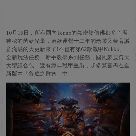
10月16日，所有國內Tenno的氣密艙仿佛都多了層
神秘的菌菇光暈，這款運營十二年的老遊又帶著誠
意滿滿的大更新來了!不僅有第62款戰甲Nokko、
全新玩法任務、新手教學系列任務，國風豪皮齊天
大聖組合包，還有經典戰甲重製，超多驚喜盡在全
新版本「谷底之群智」中!