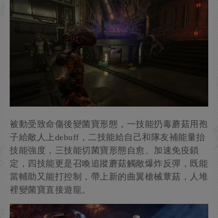
被動受致命傷後變菌寶形態，一技能扔毒蘑菇用孢
子給敵人上debuff，二技能給自己和隊友補能量抬
技能強度，三技能切菌寶形態自愈、加速免疫鎖
定，四技能更是召喚追蹤蘑菇觸敵爆炸反彈，既能
當輔助又能打控制，帶上新的曲翼槍械蕈菇，人堆
裡變菌寶直接遊龍。