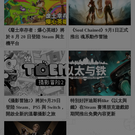
《廢土幸存者：爆心英雄》將
《Soul Chained》9月1日正式
於 8 月 20 日登陸 Steam 與主
推出 魂系動作冒險
機平台
《攝影冒險2》將於9月29日
特別好評迪斯科like《以太與
登陸 Steam、PS5 與 Switch，
鐵》在Steam 賽博朋克遊戲節
開啟全新的溫馨攝影之旅
期間推出免費內容更新