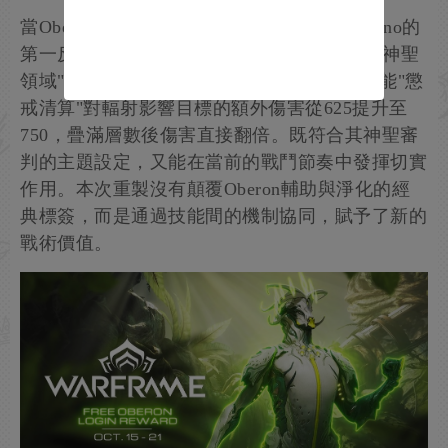
當Oberon的重製出現在更新日誌時，不少Tenno的
第一反應是"終於等到這位聖騎士了"!二技能"神聖
領域"如今能穩定觸發輻射異常狀態，而四技能"懲
戒清算"對輻射影響目標的額外傷害從625提升至
750，疊滿層數後傷害直接翻倍。既符合其神聖審
判的主題設定，又能在當前的戰鬥節奏中發揮切實
作用。本次重製沒有顛覆Oberon輔助與淨化的經
典標簽，而是通過技能間的機制協同，賦予了新的
戰術價值。