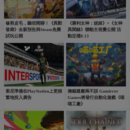
修剪皮毛，聽些閑聊！《異獸
《勝利女神：妮姬》×《女神
發廊》全新預告與Steam免費
異聞錄》聯動主視覺公開 活
試玩公開
動定檔8.13
索尼準備在PlayStation上更頻
擼貓建廠兩不誤 Gamirror
繁地投入廣告
Games將發行自動化遊戲《喵
喵工廠》