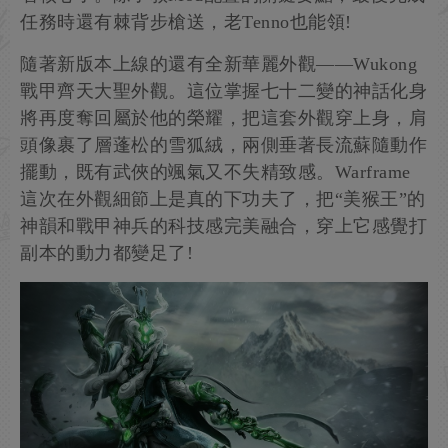
任務時還有棘背步槍送，老Tenno也能領!
隨著新版本上線的還有全新華麗外觀——Wukong
戰甲齊天大聖外觀。這位掌握七十二變的神話化身
將再度奪回屬於他的榮耀，把這套外觀穿上身，肩
頭像裹了層蓬松的雪狐絨，兩側垂著長流蘇隨動作
擺動，既有武俠的颯氣又不失精致感。Warframe
這次在外觀細節上是真的下功夫了，把“美猴王”的
神韻和戰甲神兵的科技感完美融合，穿上它感覺打
副本的動力都變足了!