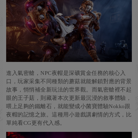
進入氣密艙，NPC夜帽是深礦賞金任務的核心入
口，玩家采集不同種類的蘑菇就能解鎖對應的背景
故事，悄悄補全新玩法的世界觀。而氣密艙裡不起
眼的王子菇，則藏著本次更新最沉浸的敘事體驗，
喂上足夠的鐵離石，就能變成小菌寶體驗Nokko跟
夜帽的記憶之旅。這種用小遊戲講劇情的方式，比
單純看CG更有代入感。