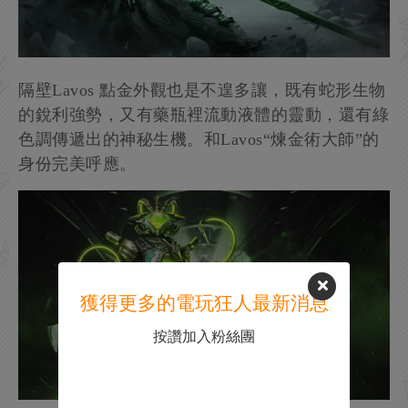
隔壁Lavos 點金外觀也是不遑多讓，既有蛇形生物
的銳利強勢，又有藥瓶裡流動液體的靈動，還有綠
色調傳遞出的神秘生機。和Lavos“煉金術大師”的
身份完美呼應。
獲得更多的電玩狂人最新消息
按讚加入粉絲團