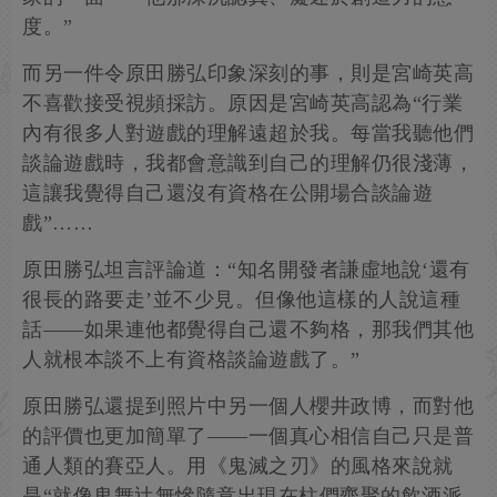
度。”
而另一件令原田勝弘印象深刻的事，則是宮崎英高
不喜歡接受視頻採訪。原因是宮崎英高認為“行業
內有很多人對遊戲的理解遠超於我。每當我聽他們
談論遊戲時，我都會意識到自己的理解仍很淺薄，
這讓我覺得自己還沒有資格在公開場合談論遊
戲”……
原田勝弘坦言評論道：“知名開發者謙虛地說‘還有
很長的路要走’並不少見。但像他這樣的人說這種
話——如果連他都覺得自己還不夠格，那我們其他
人就根本談不上有資格談論遊戲了。”
原田勝弘還提到照片中另一個人櫻井政博，而對他
的評價也更加簡單了——一個真心相信自己只是普
通人類的賽亞人。用《鬼滅之刃》的風格來說就
是“就像鬼舞辻無慘隨意出現在柱們齊聚的飲酒派