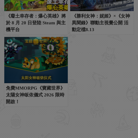
《廢土幸存者：爆心英雄》將
《勝利女神：妮姬》×《女神
於 8 月 20 日登陸 Steam 與主
異聞錄》聯動主視覺公開 活
機平台
動定檔8.13
免費MMORPG《寶藏世界》
太陽女神皈依儀式 2026 限時
開啟！