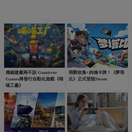
擼貓建廠兩不誤 Gamirror
萌獸收集+肉鴿卡牌！《夢塔
Games將發行自動化遊戲《喵
比》正式登陸Steam
喵工廠》