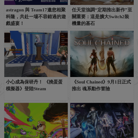
astragon 與 Team17邀您相聚
任天堂強調“定期推出新作”至
科隆，共赴一場不容錯過的遊
關重要：這是擴大Switch2裝
戲盛宴！
機量的基石
小心成為保研丹！ 《撓蛋蛋
《Soul Chained》9月1日正式
模擬器》登陸Steam
推出 魂系動作冒險