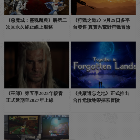
《惡魔城：靈魂魔典》將第二
《狩獵之道2》9月29日多平
次且永久終止線上服務
台發售 真實系荒野狩獵冒險
《巫師》第五季2025年殺青
《共聚遺忘之地》正式推出
正式延期至2027年上線
合作危險地帶探索冒險