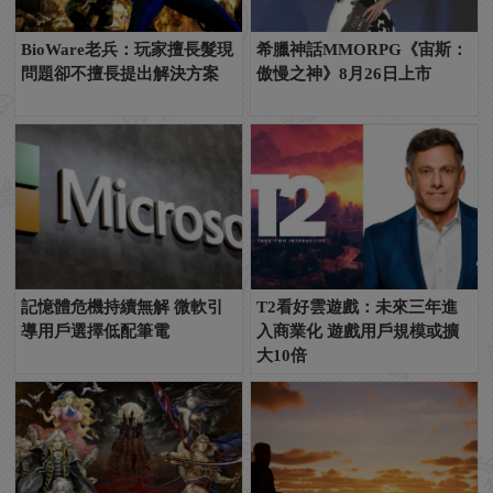
BioWare老兵：玩家擅長髮現
希臘神話MMORPG《宙斯：
問題卻不擅長提出解決方案
傲慢之神》8月26日上市
記憶體危機持續無解 微軟引
T2看好雲遊戲：未來三年進
導用戶選擇低配筆電
入商業化 遊戲用戶規模或擴
大10倍