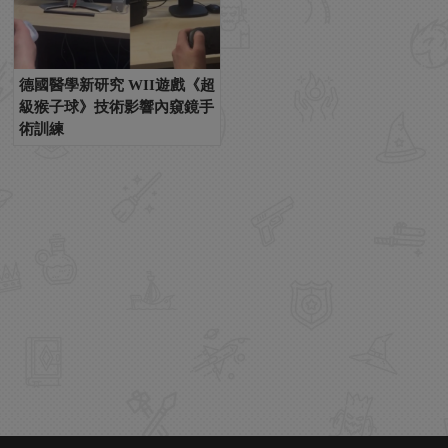
德國醫學新研究 WII遊戲《超
級猴子球》技術影響內窺鏡手
術訓練