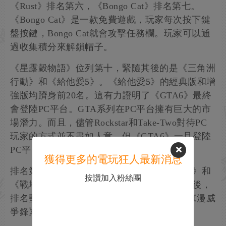
《Rust》排名第六，《Bongo Cat》排名第七。
《Bongo Cat》是一款免費遊戲，玩家每次按下鍵
盤按鍵，Bongo Cat就會攻擊任務欄。玩家可以通
過收集積分來解鎖帽子。
《星露穀物語》位列第十，緊隨其後的是《三角洲
行動》和《給他愛5》。《給他愛5》的經典版和增
強版均躋身前20名。這有力證明了《GTA6》最終
會登陸PC平台。GTA系列在PC平台擁有巨大的市
場潛力。而且，儘管Rockstar和Take-Two對待PC
玩家的方式並不盡如人意，但《GTA6》一旦登陸
PC平台，必將取得巨大的商業成功。
獲得更多的電玩狂人最新消息
排名第十四的是《柏德之門3》。《戰甲神兵》和
按讚加入粉絲團
《戰地風雲6》分別位列第十五和第十六。最後，
排名墊底的四款遊戲分別是《幾何衝刺》、《漫威
爭鋒》、《流亡黯道2》和《戰爭雷霆》。