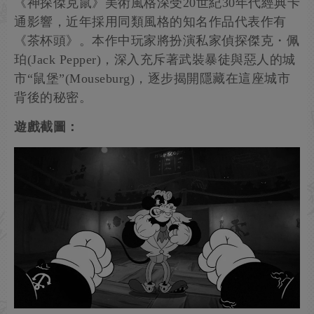
《神探傑克鼠》美術風格深受20世紀30年代經典卡
通影響，近年採用同類風格的知名作品代表作有
《茶杯頭》。本作中玩家將扮演私家偵探傑克・佩
珀(Jack Pepper)，深入充斥著武裝暴徒與惡人的城
市“鼠堡”(Mouseburg)，逐步揭開隱藏在這座城市
背後的秘密。
遊戲截圖：