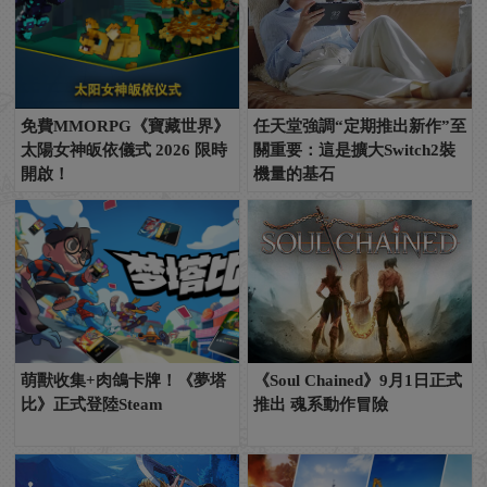
免費MMORPG《寶藏世界》
任天堂強調“定期推出新作”至
太陽女神皈依儀式 2026 限時
關重要：這是擴大Switch2裝
開啟！
機量的基石
萌獸收集+肉鴿卡牌！《夢塔
《Soul Chained》9月1日正式
比》正式登陸Steam
推出 魂系動作冒險