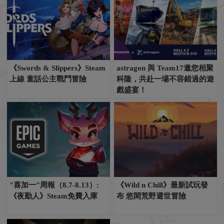
《Swords & Slippers》Steam
astragon 與 Team17邀您相聚
上線 童話公主戰鬥冒險
科隆，共赴一場不容錯過的遊
戲盛宴！
"喜加一"周報（8.7-8.13）:
《Wild n Chill》最新試玩發
《夜勤人》Steam免費入庫
布 悠閑荒野避世冒險