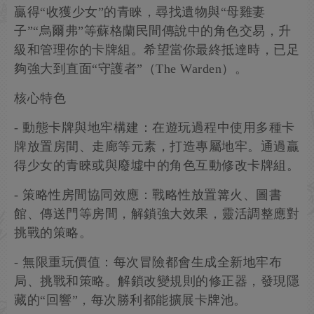
贏得“收獲少女”的青睞，尋找遺物與“母雞妻
子”“烏爾弗”等蘇格蘭民間傳說中的角色交易，升
級和管理你的卡牌組。希望當你最終抵達時，已足
夠強大到直面“守護者”（The Warden）。
核心特色
- 動態卡牌與地牢構建：在遊玩過程中使用多種卡
牌放置房間、走廊等元素，打造專屬地牢。通過贏
得少女的青睞或與廢墟中的角色互動修改卡牌組。
- 策略性房間協同效應：戰略性放置篝火、圖書
館、傳送門等房間，解鎖強大效果，靈活調整應對
挑戰的策略。
- 無限重玩價值：每次冒險都會生成全新地牢布
局、挑戰和策略。解鎖改變規則的修正器，發現隱
藏的“回響”，每次勝利都能擴展卡牌池。