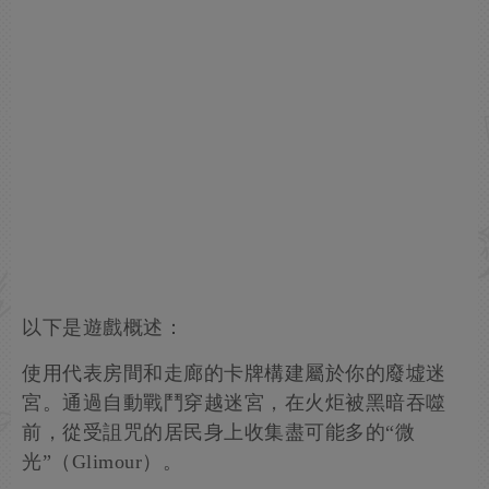
以下是遊戲概述：
使用代表房間和走廊的卡牌構建屬於你的廢墟迷
宮。通過自動戰鬥穿越迷宮，在火炬被黑暗吞噬
前，從受詛咒的居民身上收集盡可能多的“微
光”（Glimour）。