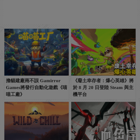
擼貓建廠兩不誤 Gamirror
《廢土幸存者：爆心英雄》將
Games將發行自動化遊戲《喵
於 8 月 20 日登陸 Steam 與主
喵工廠》
機平台