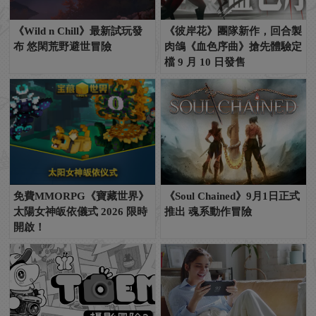
《Wild n Chill》最新試玩發
《彼岸花》團隊新作，回合製
布 悠閑荒野避世冒險
肉鴿《血色序曲》搶先體驗定
檔 9 月 10 日發售
免費MMORPG《寶藏世界》
《Soul Chained》9月1日正式
太陽女神皈依儀式 2026 限時
推出 魂系動作冒險
開啟！