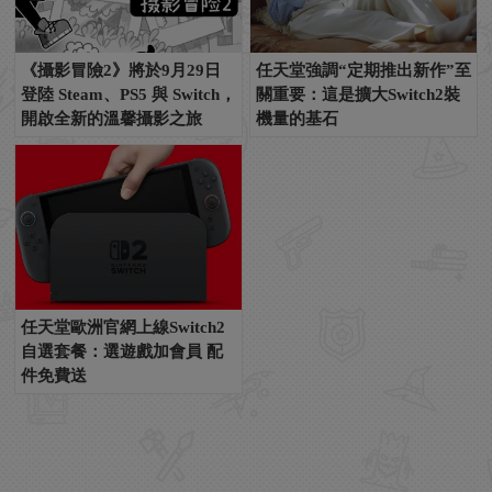
《攝影冒險2》將於9月29日
任天堂強調“定期推出新作”至
登陸 Steam、PS5 與 Switch，
關重要：這是擴大Switch2裝
開啟全新的溫馨攝影之旅
機量的基石
任天堂歐洲官網上線Switch2
自選套餐：選遊戲加會員 配
件免費送