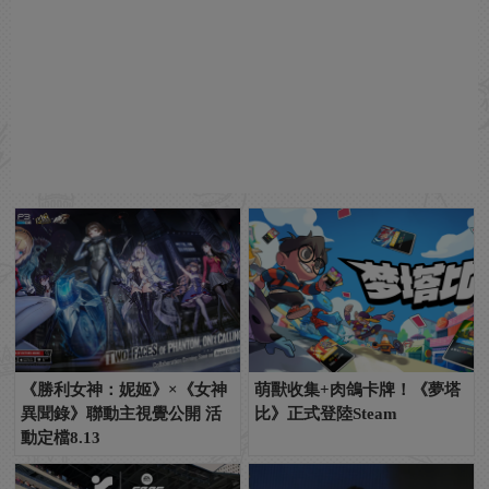
《勝利女神：妮姬》×《女神
萌獸收集+肉鴿卡牌！《夢塔
異聞錄》聯動主視覺公開 活
比》正式登陸Steam
動定檔8.13