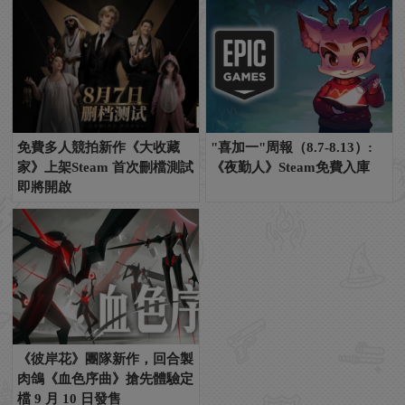
免費多人競拍新作《大收藏
"喜加一"周報（8.7-8.13）:
家》上架Steam 首次刪檔測試
《夜勤人》Steam免費入庫
即將開啟
《彼岸花》團隊新作，回合製
肉鴿《血色序曲》搶先體驗定
檔 9 月 10 日發售