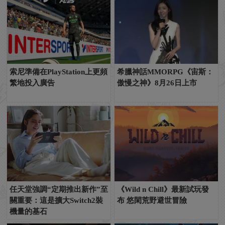
索尼準備在PlayStation上更頻
希臘神話MMORPG《宙斯：
繁地投入廣告
傲慢之神》8月26日上市
任天堂強調“定期推出新作”至
《Wild n Chill》最新試玩發
關重要：這是擴大Switch2裝
布 悠閑荒野避世冒險
機量的基石