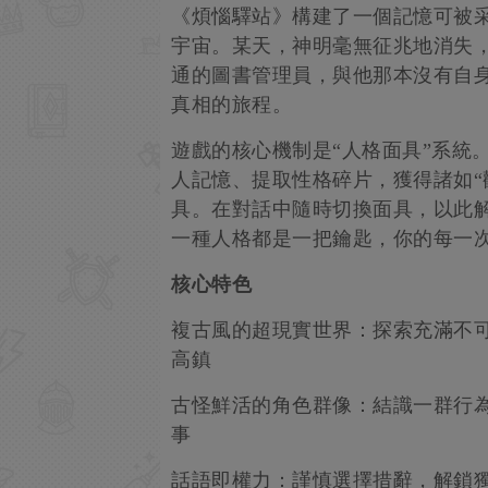
《煩惱驛站》構建了一個記憶可被
宇宙。某天，神明毫無征兆地消失
通的圖書管理員，與他那本沒有自身
真相的旅程。
遊戲的核心機制是“人格面具”系統
人記憶、提取性格碎片，獲得諸如“觀
具。在對話中隨時切換面具，以此
一種人格都是一把鑰匙，你的每一
核心特色
複古風的超現實世界：探索充滿不
高鎮
古怪鮮活的角色群像：結識一群行為
事
話語即權力：謹慎選擇措辭，解鎖