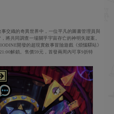
敘事交織的奇異世界中，一位平凡的圖書管理員與
”，將共同調查一場關乎宇宙存亡的神明失蹤案。
發行、IODINE開發的超現實敘事冒險遊戲《煩惱驛站》
21:00解鎖。售價59元，首發兩周內可享9折特