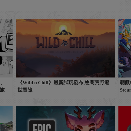
m、
《Wild n Chill》最新試玩發布 悠閑荒野避
萌獸
之旅
世冒險
Stea