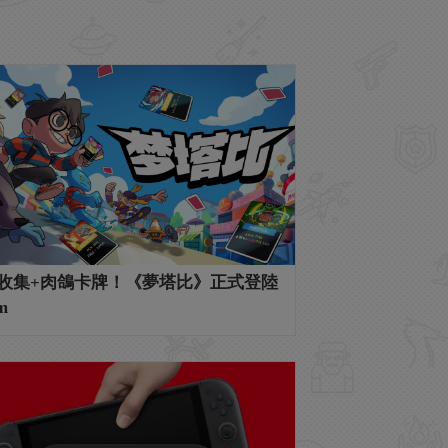
收集+肉鴿卡牌！《夢塔比》正式登陸
m