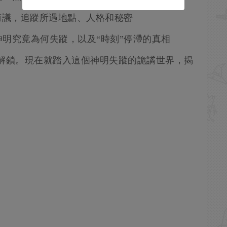
商議，追蹤所遇地點、人格和秘密
明究竟為何失蹤，以及“時刻”停滯的真相
00解鎖。現在就踏入這個神明失蹤的詭譎世界，揭