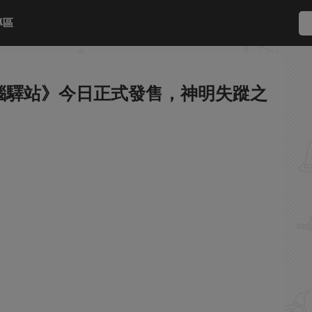
專區
惱驛站》今日正式發售，神明失蹤之