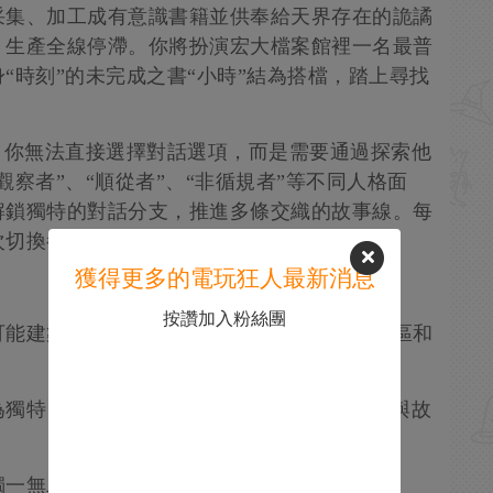
采集、加工成有意識書籍並供奉給天界存在的詭譎
，生產全線停滯。你將扮演宏大檔案館裡一名最普
“時刻”的未完成之書“小時”結為搭檔，踏上尋找
。你無法直接選擇對話選項，而是需要通過探索他
察者”、“順從者”、“非循規者”等不同人格面
解鎖獨特的對話分支，推進多條交織的故事線。每
次切換都在塑造故事的走向。
獲得更多的電玩狂人最新消息
按讚加入粉絲團
可能建築、可疑規則與閾限氛圍的洛鎮、管線區和
獨特、內心複雜的“怪胎”，了解他們的怪癖與故
獨一無二的對話路徑，推動敘事前進