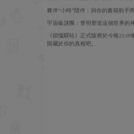
夥伴“小時”陪伴：與你的書籍助手
宇宙級謎團：查明塑造這個世界的神
《煩惱驛站》正式版將於今晚21:
開屬於你的真相吧。