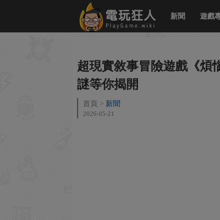
新聞
遊戲
超現實敘事冒險遊戲《煩
謎等你揭開
首頁
新聞
2026-05-21