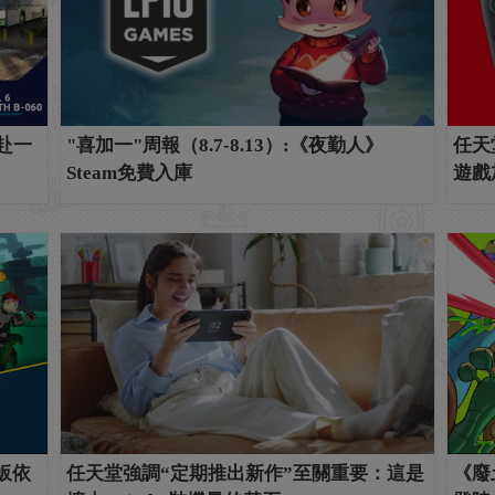
共赴一
"喜加一"周報（8.7-8.13）:《夜勤人》
任天
Steam免費入庫
遊戲
皈依
任天堂強調“定期推出新作”至關重要：這是
《廢