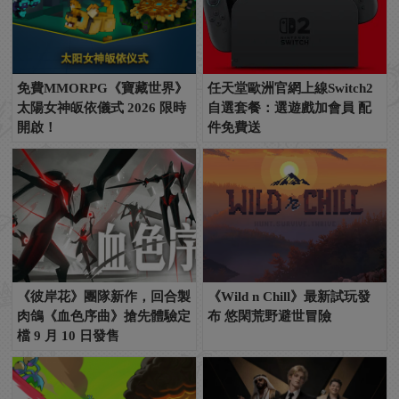
免費MMORPG《寶藏世界》
任天堂歐洲官網上線Switch2
太陽女神皈依儀式 2026 限時
自選套餐：選遊戲加會員 配
開啟！
件免費送
《彼岸花》團隊新作，回合製
《Wild n Chill》最新試玩發
肉鴿《血色序曲》搶先體驗定
布 悠閑荒野避世冒險
檔 9 月 10 日發售