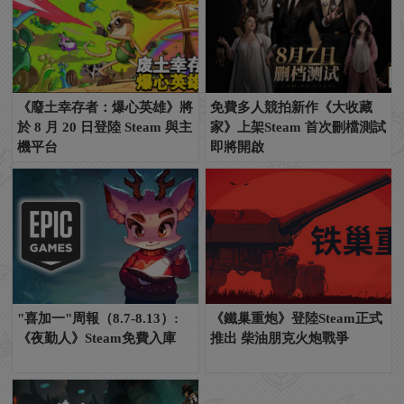
《廢土幸存者：爆心英雄》將
免費多人競拍新作《大收藏
於 8 月 20 日登陸 Steam 與主
家》上架Steam 首次刪檔測試
機平台
即將開啟
"喜加一"周報（8.7-8.13）:
《鐵巢重炮》登陸Steam正式
《夜勤人》Steam免費入庫
推出 柴油朋克火炮戰爭