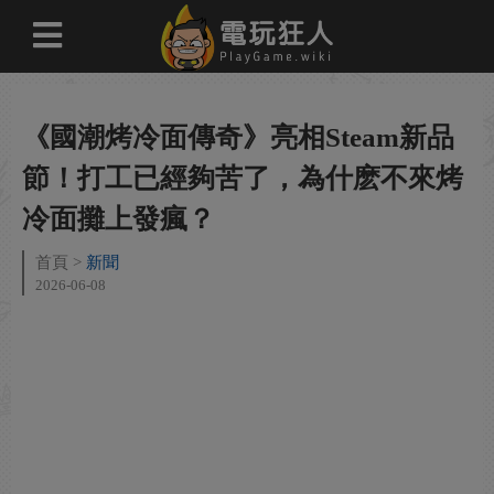
《國潮烤冷面傳奇》亮相Steam新品
節！打工已經夠苦了，為什麽不來烤
冷面攤上發瘋？
首頁
新聞
2026-06-08