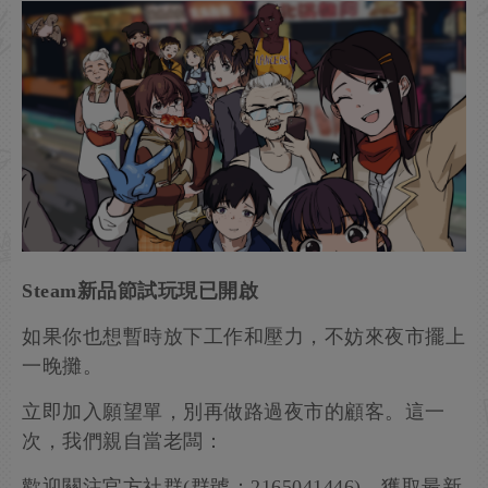
Steam新品節試玩現已開啟
如果你也想暫時放下工作和壓力，不妨來夜市擺上
一晚攤。
立即加入願望單，別再做路過夜市的顧客。這一
次，我們親自當老闆：
歡迎關注官方社群(群號：2165041446)，獲取最新