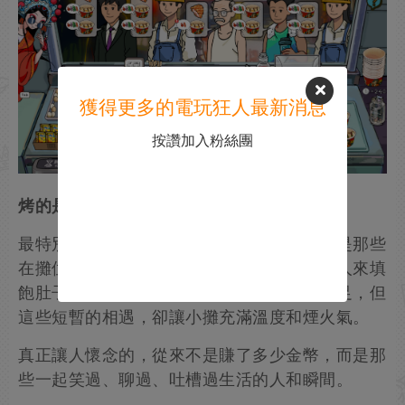
獲得更多的電玩狂人最新消息
按讚加入粉絲團
烤的是冷面，品的是人生
最特別的地方，不只是賺錢或完成訂單，而是那些
在攤位前停留片刻的人和他們的小故事。有人來填
飽肚子，有人來訴說心事，有人只是順路駐足，但
這些短暫的相遇，卻讓小攤充滿溫度和煙火氣。
真正讓人懷念的，從來不是賺了多少金幣，而是那
些一起笑過、聊過、吐槽過生活的人和瞬間。