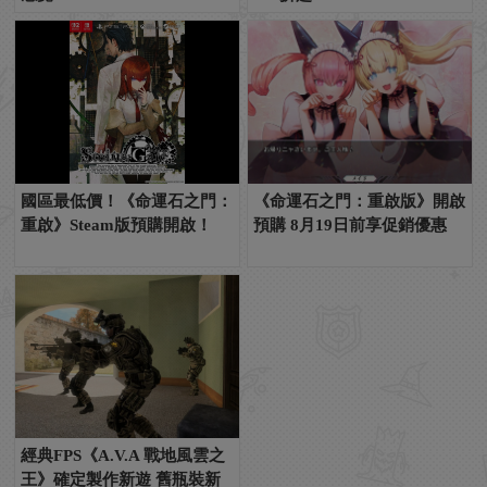
國區最低價！《命運石之門：
《命運石之門：重啟版》開啟
重啟》Steam版預購開啟！
預購 8月19日前享促銷優惠
經典FPS《A.V.A 戰地風雲之
王》確定製作新遊 舊瓶裝新