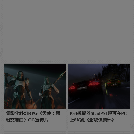
電影化科幻RPG《天使：黑
PS4模擬器ShadPS4現可在PC
暗交響曲》CG宣傳片
上8K跑《駕駛俱樂部》