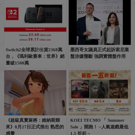
Switch2全球累計出貨2368萬
墨西哥女議員正式起訴索尼棄
台，《瑪利歐賽車：世界》銷
盤涉嫌壟斷 強調實體盤作用
量破1500萬
《超級真實麻將：維納斯歸
KOEI TECMO 「 Summer
來》8月27日正式推出 熟悉的
Sale 」開跑！ ~人氣遊戲最低
感覺
1.5 折起 ~