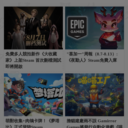
免費多人競拍新作《大收藏
"喜加一"周報（8.7-8.13）:
家》上架Steam 首次刪檔測試
《夜勤人》Steam免費入庫
即將開啟
萌獸收集+肉鴿卡牌！《夢塔
擼貓建廠兩不誤 Gamirror
比》正式登陸Steam
Games將發行自動化遊戲《喵