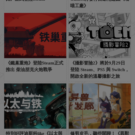
喵工廠》
《鐵巢重炮》登陸Steam正式
《攝影冒險2》將於9月29日
推出 柴油朋克火炮戰爭
登陸 Steam、PS5 與 Switch，
開啟全新的溫馨攝影之旅
特別好評迪斯科like《以太與
修剪皮毛，聽些閑聊！《異獸