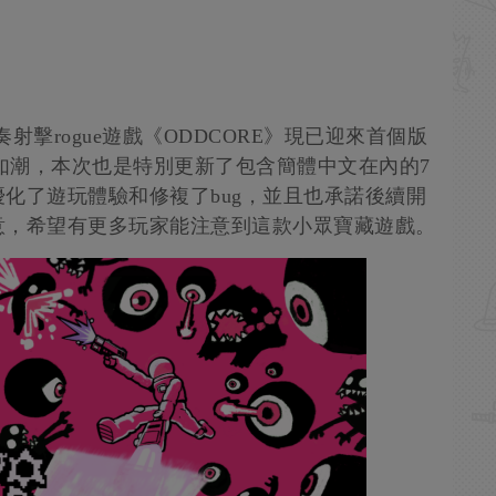
擊rogue遊戲《ODDCORE》現已迎來首個版
評如潮，本次也是特別更新了包含簡體中文在內的7
化了遊玩體驗和修複了bug，並且也承諾後續開
意，希望有更多玩家能注意到這款小眾寶藏遊戲。