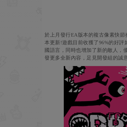
於上月發行EA版本的複古像素快節奏射
本更新!遊戲目前收獲了96%的好
國語言，同時也增加了新的敵人，優
發更多全新內容，足見開發組的誠