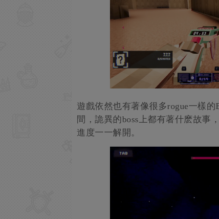
遊戲依然也有著像很多rogue一樣
間，詭異的boss上都有著什麽故
進度一一解開。