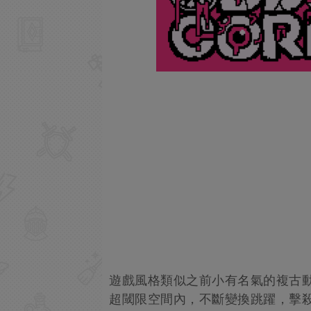
遊戲風格類似之前小有名氣的複古動作
超閾限空間內，不斷變換跳躍，擊殺