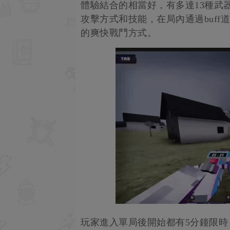
體驗結合的相當好，有多達13種武
攻擊方式和技能，在局內通過buf
的爽快戰鬥方式。
玩家進入單局後開始都有5分鐘限