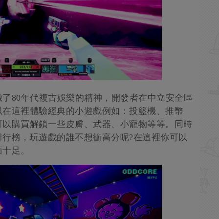
了80年代複古娛樂的精神，開發者在中立安全區
以在這裡體驗經典的小遊戲例如：投籃機、推幣
可以購買解鎖一些皮膚、武器、小寵物等等。同時
排行榜，玩遊戲的誰不想衝高分呢?在這裡你可以
面十足。