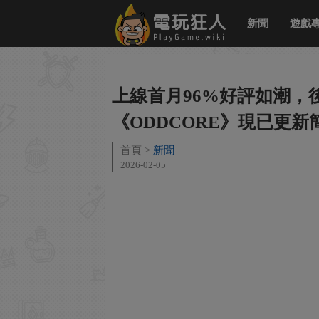
新聞
遊戲
上線首月96%好評如潮，後
《ODDCORE》現已更新
首頁
新聞
2026-02-05