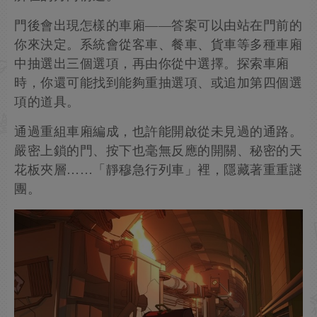
門後會出現怎樣的車廂——答案可以由站在門前的
你來決定。系統會從客車、餐車、貨車等多種車廂
中抽選出三個選項，再由你從中選擇。探索車廂
時，你還可能找到能夠重抽選項、或追加第四個選
項的道具。
通過重組車廂編成，也許能開啟從未見過的通路。
嚴密上鎖的門、按下也毫無反應的開關、秘密的天
花板夾層……「靜穆急行列車」裡，隱藏著重重謎
團。