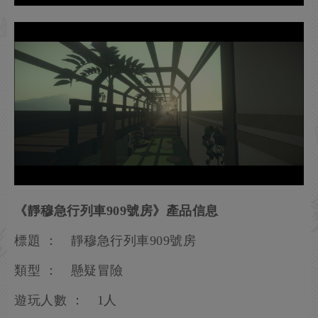
《靜穆急行列車909號房》產品信息
標題 ： 靜穆急行列車909號房
類型 ： 懸疑冒險
遊玩人數 ： 1人