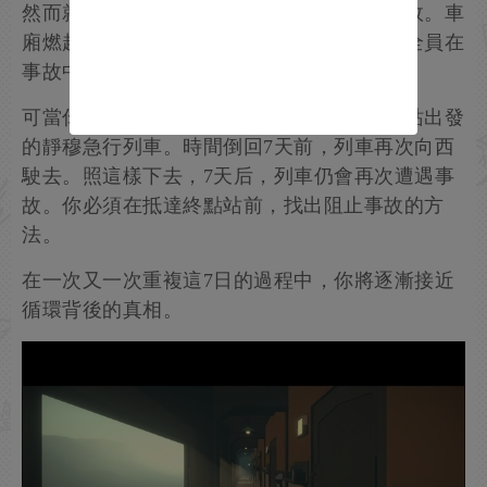
然而就在抵達前夕，列車卷入了一場慘烈事故。車
廂燃起大火，救援遲遲未至。乘客與乘務員全員在
事故中喪生。
可當你再次回過神來，自己卻身處剛從始發站出發
的靜穆急行列車。時間倒回7天前，列車再次向西
駛去。照這樣下去，7天后，列車仍會再次遭遇事
故。你必須在抵達終點站前，找出阻止事故的方
法。
在一次又一次重複這7日的過程中，你將逐漸接近
循環背後的真相。