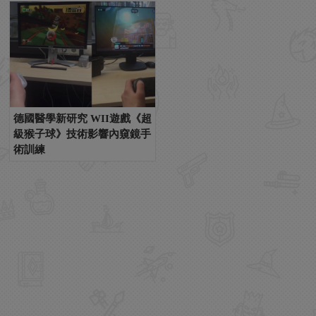
德國醫學新研究 WII遊戲《超
級猴子球》技術影響內窺鏡手
術訓練