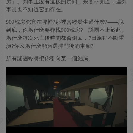
房」。列車上沒有這樣的房間，乘客不知道，連列
車員也不知道它的存在。
909號房究竟在哪裡?那裡曾經發生過什麽?——說
到底，你為什麽要尋找909號房? 謎團不止於此。
為什麽每次死亡後時間都會倒回，7日旅程不斷重
演?你又為什麽能夠選擇門後的車廂?
所有謎團終將把你引向某一個結局。