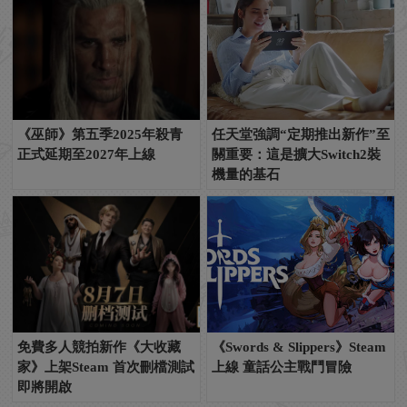
《巫師》第五季2025年殺青
任天堂強調“定期推出新作”至
正式延期至2027年上線
關重要：這是擴大Switch2裝
機量的基石
免費多人競拍新作《大收藏
《Swords & Slippers》Steam
家》上架Steam 首次刪檔測試
上線 童話公主戰鬥冒險
即將開啟