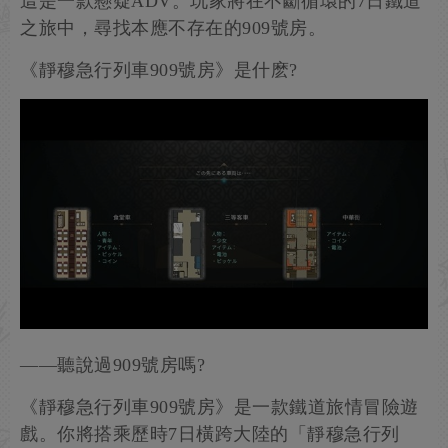
這是一款懸疑ADV。玩家將在不斷循環的7日鐵道
之旅中，尋找本應不存在的909號房。
《靜穆急行列車909號房》是什麽?
——聽說過909號房嗎?
《靜穆急行列車909號房》是一款鐵道旅情冒險遊
戲。你將搭乘歷時7日橫跨大陸的「靜穆急行列