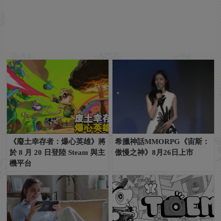
《廢土幸存者：爆心英雄》將
希臘神話MMORPG《宙斯：
於 8 月 20 日登陸 Steam 與主
傲慢之神》8月26日上市
機平台