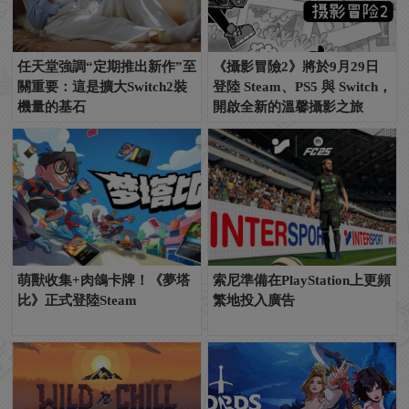
任天堂強調“定期推出新作”至
《攝影冒險2》將於9月29日
關重要：這是擴大Switch2裝
登陸 Steam、PS5 與 Switch，
機量的基石
開啟全新的溫馨攝影之旅
萌獸收集+肉鴿卡牌！《夢塔
索尼準備在PlayStation上更頻
比》正式登陸Steam
繁地投入廣告