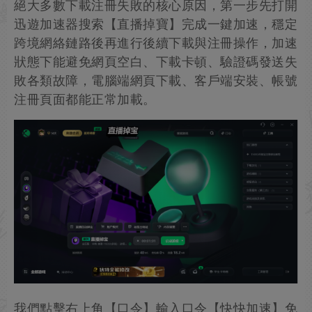
絕大多數下載注冊失敗的核心原因，第一步先打開
迅遊加速器搜索【直播掉寶】完成一鍵加速，穩定
跨境網絡鏈路後再進行後續下載與注冊操作，加速
狀態下能避免網頁空白、下載卡頓、驗證碼發送失
敗各類故障，電腦端網頁下載、客戶端安裝、帳號
注冊頁面都能正常加載。
我們點擊右上角【口令】輸入口令【快快加速】免