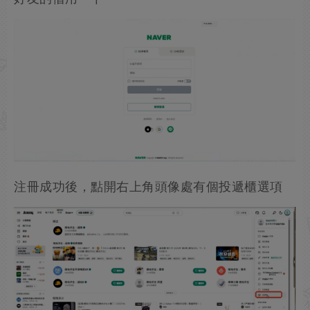
注冊成功後，點開右上角頭像處有個投遞櫃選項