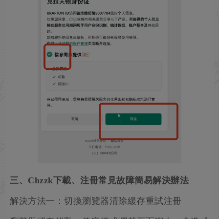
三、Chzzk下載、注冊常見故障簡易解決辦法
解決方法一：切換瀏覽器清除緩存重試注冊