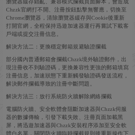
瀏覽器緩存錯亂、兼容模式攔截頁面腳本，會造成
Chzzk官網打不開、注冊按鈕點擊無響應，切換至
Chrome瀏覽器，清除瀏覽器緩存與Cookie後重新
打開官網，全程保持迅遊加速器運行再嘗試下載客
戶端或提交注冊信息。
解決方法二：更換穩定郵箱規避驗證攔截
部分國內普通郵箱會攔截Chzzk境外驗證郵件，出
現注冊收不到驗證碼，更換兼容性更強的郵箱填寫
注冊信息，加速狀態下重新觸發驗證碼發送流程，
解決郵件攔截導致的注冊中斷問題。
解決方法三：放行系統防火牆解除網絡攔截
電腦防火牆、安全軟體會阻斷加速器與Chzzk伺服
器的數據傳輸，引發下載失敗、注冊頁面加載黑
屏，將迅遊加速器與Chzzk安裝程序添加至安全軟
體白名單，關閉防火牆臨時攔截規則後重新操作下