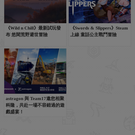
《Wild n Chill》最新試玩發
《Swords & Slippers》Steam
布 悠閑荒野避世冒險
上線 童話公主戰鬥冒險
astragon 與 Team17邀您相聚
科隆，共赴一場不容錯過的遊
戲盛宴！