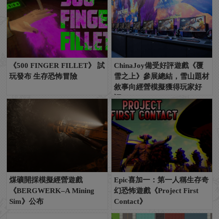
《500 FINGER FILLET》 試
ChinaJoy備受好評遊戲《覆
玩發布 生存恐怖冒險
雪之上》參展總結，雪山題材
敘事向經營模擬獲得玩家好
評！
煤礦開採模擬經營遊戲
Epic喜加一：第一人稱生存奇
《BERGWERK–A Mining
幻恐怖遊戲《Project First
Sim》公布
Contact》