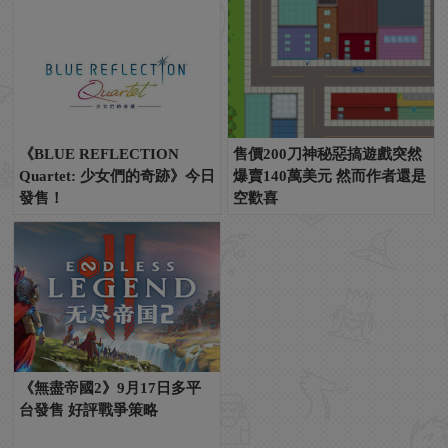
《BLUE REFLECTION
售價200刀神秘惡搞遊戲突然
Quartet: 少女們的奇跡》今日
爆賣140萬美元 然而作者還是
發售！
空歡喜
《無盡帝國2》9月17日多平
台發售 好評戰爭策略