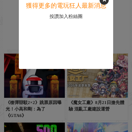
獲得更多的電玩狂人最新消息
按讚加入粉絲團
《槍彈辯駁2×2》跳票原因曝
《魔女工廠》8月21日搶先體
光！小高和剛：為了
驗 混亂工廠建設運營
《GTA6》