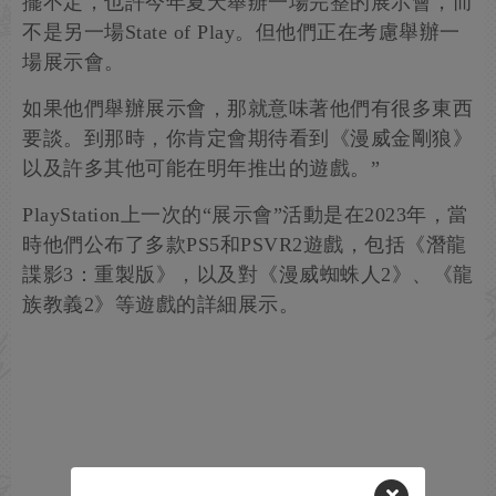
擺不定，也許今年夏天舉辦一場完整的展示會，而
不是另一場State of Play。但他們正在考慮舉辦一
場展示會。
如果他們舉辦展示會，那就意味著他們有很多東西
要談。到那時，你肯定會期待看到《漫威金剛狼》
以及許多其他可能在明年推出的遊戲。”
PlayStation上一次的“展示會”活動是在2023年，當
時他們公布了多款PS5和PSVR2遊戲，包括《潛龍
諜影3：重製版》，以及對《漫威蜘蛛人2》、《龍
族教義2》等遊戲的詳細展示。