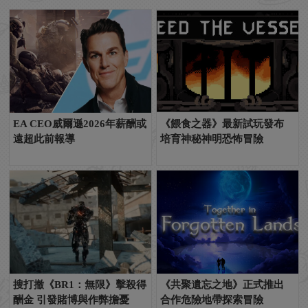
EA CEO威爾遜2026年薪酬或
《餵食之器》最新試玩發布
遠超此前報導
培育神秘神明恐怖冒險
搜打撤《BR1：無限》擊殺得
《共聚遺忘之地》正式推出
酬金 引發賭博與作弊擔憂
合作危險地帶探索冒險