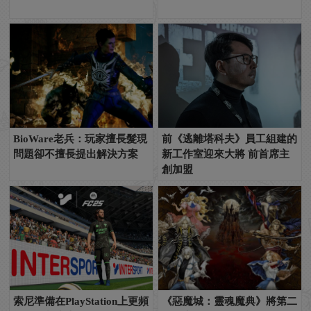
BioWare老兵：玩家擅長髮現
前《逃離塔科夫》員工組建的
問題卻不擅長提出解決方案
新工作室迎來大將 前首席主
創加盟
索尼準備在PlayStation上更頻
《惡魔城：靈魂魔典》將第二