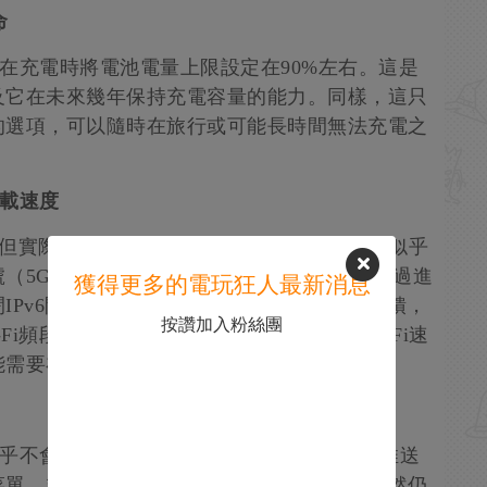
命
以讓在充電時將電池電量上限設定在90%左右。這是
及它在未來幾年保持充電容量的能力。同樣，這只
的選項，可以隨時在旅行或可能長時間無法充電之
下載速度
v6。但實際上，在Wi-Fi互聯網連接中啟用此功能似乎
（5G信號）而降低速度。但是玩家們可以通過進
獲得更多的電玩狂人最新消息
IPv6開關，來繞過這個不明問題。據玩家反饋，
按讚加入粉絲團
Fi頻段）的網絡速度。不過，許多玩家在Wi-Fi速
能需要在未來幾周進行一個更大的系統更新。
似乎不會自動為Joy-Con或新的Pro搖桿等配件推送
菜單，並定期檢查是否有新內容可供下載。雖然仍