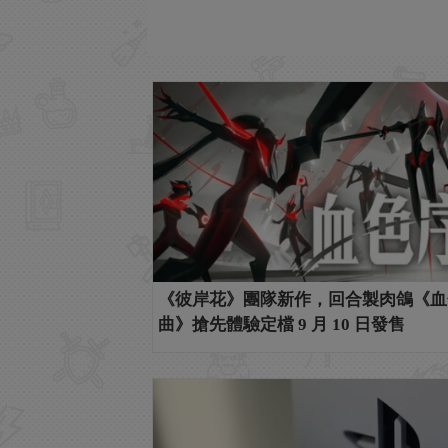
《彼岸花》團隊新作，回合製肉鴿《血
曲》搶先體驗定檔 9 月 10 日發售