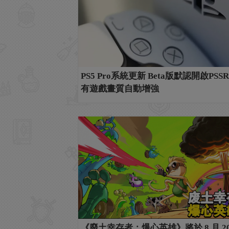
PS5 Pro系統更新 Beta版默認開啟PSSR
有遊戲畫質自動增強
《廢土幸存者：爆心英雄》將於 8 月 20