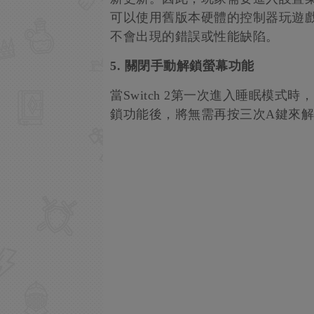
可以使用舊版本硬體的控制器玩遊
不會出現的錯誤或性能缺陷。
5. 關閉手動解鎖螢幕功能
當Switch 2第一次進入睡眠模
鎖功能後，將無需再按三次A鍵來