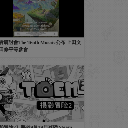
研討會The Tenth Mosaic公布 上田文
田修平等參會
影冒險2》將於9月29日登陸 Steam、