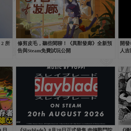
 2 所
修剪皮毛，聽些閑聊！《異獸發廊》全新預
開發者
告與Steam免費試玩公開
人吉
 日
《Slayblade》8月20日正式發售 肉鴿戰鬥陀
《攝