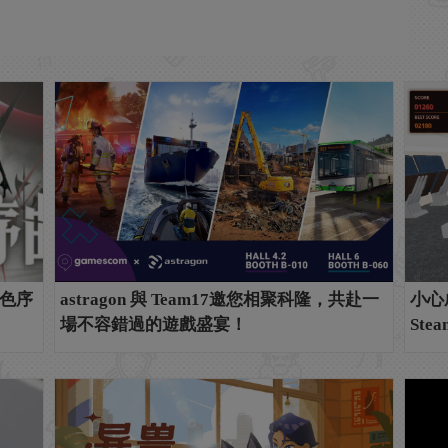
色序
astragon 與 Team17邀您相聚科隆，共赴一
小心
場不容錯過的遊戲盛宴！
Stea