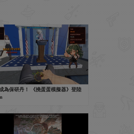
成為保研丹！ 《撓蛋蛋模擬器》登陸
m