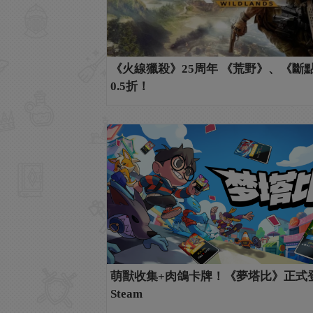
《火線獵殺》25周年 《荒野》、《斷
0.5折！
萌獸收集+肉鴿卡牌！《夢塔比》正式
Steam