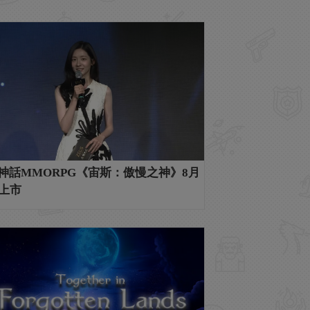
神話MMORPG《宙斯：傲慢之神》8月
日上市