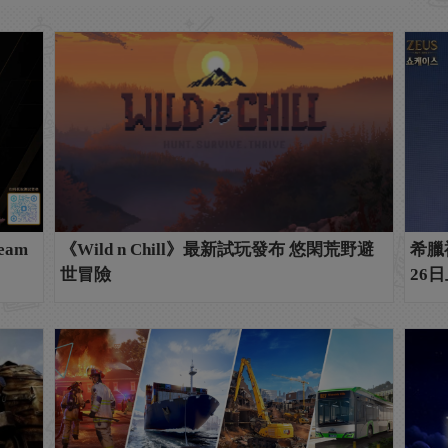
am
《Wild n Chill》最新試玩發布 悠閑荒野避
希臘
世冒險
26