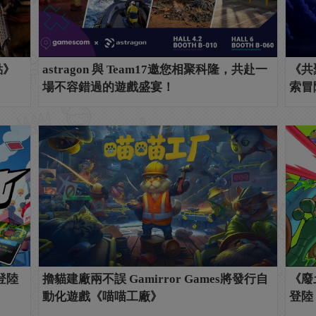
點》
astragon 與 Team17邀您相聚科隆，共赴一
《共
場不容錯過的遊戲盛宴！
索冒
登陸
擼貓建廠兩不誤 Gamirror Games將發行自
《廢
動化遊戲《喵喵工廠》
登陸 