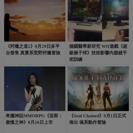
《狩獵之道2》9月29日多平
德國醫學新研究 WII遊戲《超
台發售 真實系荒野狩獵冒險
級猴子球》技術影響內窺鏡手
術訓練
希臘神話MMORPG《宙斯：
《Soul Chained》9月1日正式
傲慢之神》8月26日上市
推出 魂系動作冒險