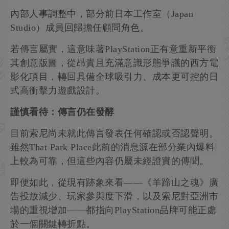
內部人事調整中，部分前日本工作室（Japan
Studio）成員回歸擔任顧問角色。
若傳言屬實，這意味著PlayStation正有意重新平衡
其創意版圖，從昂貴且充滿意識形態爭議的西方電
影化項目，轉回具備全球吸引力、成本更可控的日
式高衝擊力遊戲設計。
謹慎看待：傳言仍在發酵
目前索尼尚未就此傳言發表任何確認或否認聲明。
雖然That Park Place此前的消息源在部分業內爆料
上較為可靠，但這些內容仍屬未經證實的傳聞。
即便如此，從現有跡象來看——《羊蹄山之魂》廣
告投放減少、玩家參與度下滑，以及索尼對亞洲市
場的重視增加——都指向PlayStation品牌可能正處
於一個關鍵轉折點。