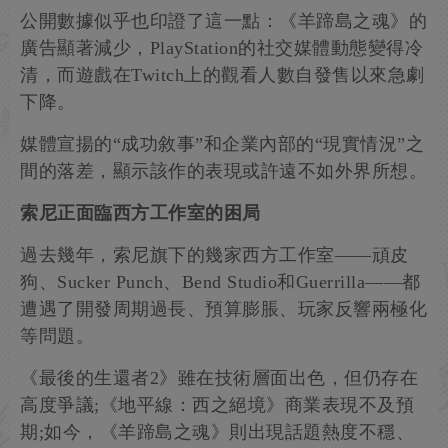
公開數據似乎也印證了這一點：《羊蹄島之魂》的
廣告顯著減少，PlayStation的社交媒體動態變得冷
清，而遊戲在Twitch上的觀看人數自發售以來急劇
下降。
媒體宣揚的“成功敘事”和企業內部的“現實情況”之
間的落差，顯示該作的表現或許遠不如外界所想。
索尼正面臨西方工作室的困局
過去幾年，索尼旗下的幾家西方工作室——頑皮
狗、Sucker Punch、Bend Studio和Guerrilla——都
遭遇了開發周期過長、預算膨脹、玩家反響兩極化
等問題。
《最後的生還者2》雖在技術層面出色，但仍存在
高度爭議;《地平線：西之絕境》商業表現不及預
期;如今，《羊蹄島之魂》則出現話題熱度不穩、