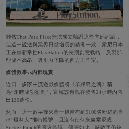
雖然That Park Place無法獨立驗證這些內部討論，
但這一說法與業界日益增長的猜測一致：索尼日本
正在重新掌控PlayStation的長期創意戰略，反製那
些成本高昂、吸引力下降的西方工作室。
媒體敘事vs內部現實
近日，多家主流遊戲媒體將《羊蹄島之魂》稱
為“即時成功案例”，宣稱該遊戲在發售24小時內售
出130萬份。
然而，這一數字僅來自一條擁有約9100名粉絲的自
稱“爆料人”推特帳號，且沒有任何來自索尼或
Sucker Punch的官方確認。儘管如此，該數字仍被