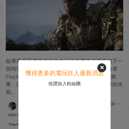
如果索尼高層真的認為中日正在塑造遊戲業的下一
個時代，那麽這一傳聞中的戰略轉向，或意味著
獲得更多的電玩狂人最新消息
PlayStation將回歸文化根源——重拾傳統英雄敘
按讚加入粉絲團
事、以角色驅動的故事，並減少對政治化敘事的依
賴。