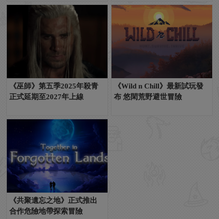
《巫師》第五季2025年殺青
《Wild n Chill》最新試玩發
正式延期至2027年上線
布 悠閑荒野避世冒險
《共聚遺忘之地》正式推出
合作危險地帶探索冒險