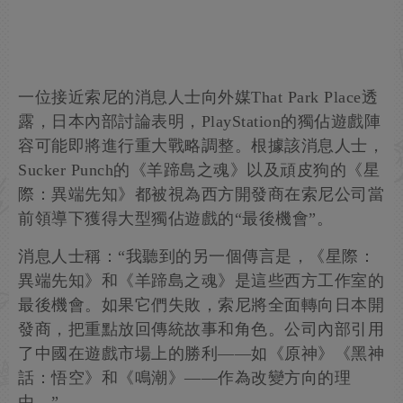
一位接近索尼的消息人士向外媒That Park Place透
露，日本內部討論表明，PlayStation的獨佔遊戲陣
容可能即將進行重大戰略調整。根據該消息人士，
Sucker Punch的《羊蹄島之魂》以及頑皮狗的《星
際：異端先知》都被視為西方開發商在索尼公司當
前領導下獲得大型獨佔遊戲的“最後機會”。
消息人士稱：“我聽到的另一個傳言是，《星際：
異端先知》和《羊蹄島之魂》是這些西方工作室的
最後機會。如果它們失敗，索尼將全面轉向日本開
發商，把重點放回傳統故事和角色。公司內部引用
了中國在遊戲市場上的勝利——如《原神》《黑神
話：悟空》和《鳴潮》——作為改變方向的理
由。”