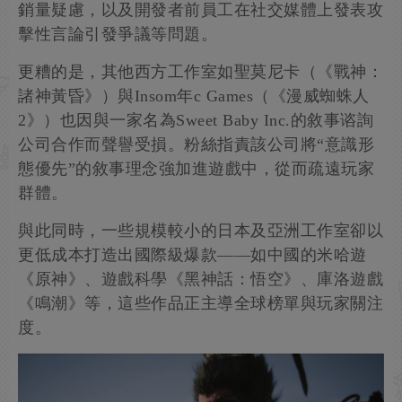
銷量疑慮，以及開發者前員工在社交媒體上發表攻
擊性言論引發爭議等問題。
更糟的是，其他西方工作室如聖莫尼卡（《戰神：
諸神黃昏》）與Insom年c Games（《漫威蜘蛛人
2》）也因與一家名為Sweet Baby Inc.的敘事谘詢
公司合作而聲譽受損。粉絲指責該公司將“意識形
態優先”的敘事理念強加進遊戲中，從而疏遠玩家
群體。
與此同時，一些規模較小的日本及亞洲工作室卻以
更低成本打造出國際級爆款——如中國的米哈遊
《原神》、遊戲科學《黑神話：悟空》、庫洛遊戲
《鳴潮》等，這些作品正主導全球榜單與玩家關注
度。