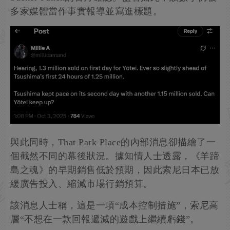
多家媒體當作事實報導並寫進標題。
與此同時，That Park Place的內部消息卻描繪了一
個截然不同的幕後狀況。據知情人士透露，《羊蹄
島之魂》的早期銷售低於預期，因此索尼日本已放
緩廣告投入、縮減市場行銷預算。
該消息人士稱，這是一項“成本控制措施”，索尼高
層“不想在一款回報遞減的遊戲上繼續虧錢”。