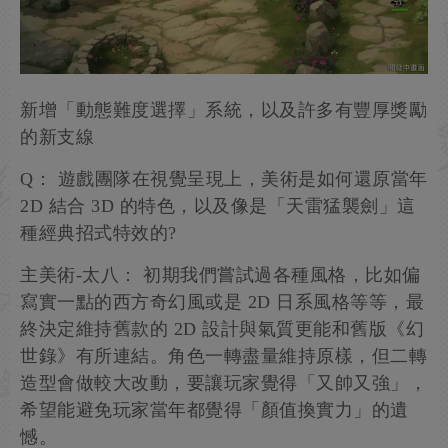
新增「動態難度選擇」系統，以及許多有豐厚獎勵
的新支線
Q： 遊戲團隊在視覺呈現上，美術是如何還原當年
2D 結合 3D 的特色，以及像是「天雷猛襲劍」這
種經典招式特效的?
主美術-太八： 初期我們嘗試過各種風格，比如偏
寫實一點的西方奇幻風或是 2D 日系風格等等，最
終決定維持舊款的 2D 設計與氣質更能和舊版《幻
世錄》有所連結。角色一轉盡量維持原樣，但二轉
造型會做較大改動，要讓玩家覺得「又帥又強」，
希望能避免玩家當年都覺得「顏值換實力」的遺
憾。