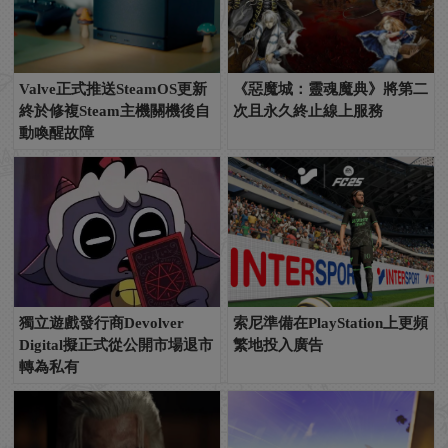
Valve正式推送SteamOS更新
《惡魔城：靈魂魔典》將第二
終於修複Steam主機關機後自
次且永久終止線上服務
動喚醒故障
獨立遊戲發行商Devolver
索尼準備在PlayStation上更頻
Digital擬正式從公開市場退市
繁地投入廣告
轉為私有