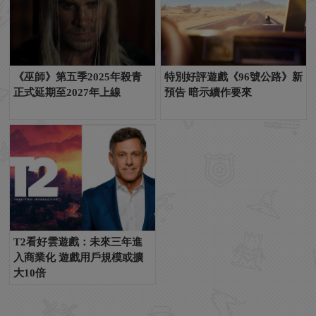
《巫師》第五季2025年殺青
特別好評遊戲《96號公路》新
正式延期至2027年上線
預告 暗示續作要來
T2看好雲遊戲：未來三年進
入商業化 遊戲用戶規模或擴
大10倍