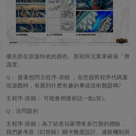
優先抓住原版特效的顏色、形狀與元素來確保「辨
識度」
Q： 接著想問主程序-崇銘 ，在挖掘舊程序代碼重
現遊戲時，有遇到什麽有趣的事或技術難題嗎?
主程序-崇銘： 可能會稍微術語一點(笑)。
Q：沒問題的
主程序-崇銘：為了給老玩家帶來多巴胺的體驗，
我們參考原《幻世錄》關卡難度設計、連殺機制與