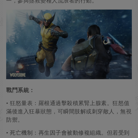
一，參與拯救變種人流浪者的行動。
戰鬥系統：
• 狂怒量表：羅根通過擊殺積累腎上腺素。狂怒值
滿後進入狂暴狀態，可瞬間肢解或刺穿敵人，無視
防禦。
• 死亡機制：再生因子會被動修複組織。但若受到