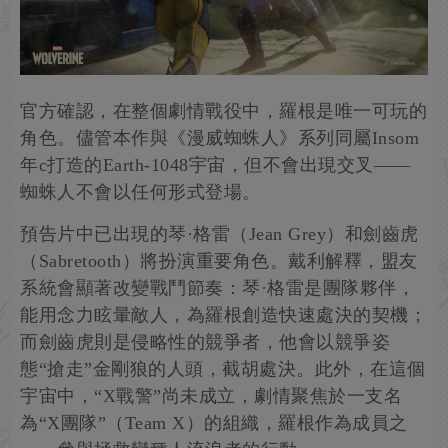
官方確認，在整個劇情戰役中，羅根是唯一可玩的
角色。儘管本作與《漫威蜘蛛人》系列同屬Insom
年c打造的Earth-1048宇宙，但不會出現交叉——
蜘蛛人不會以任何形式登場。
預告片中已出現的琴·格雷（Jean Grey）和劍齒虎
（Sabretooth）將扮演重要角色。戴利解釋，盟友
系統會顯著改變戰鬥節奏：琴·格雷是團隊夥伴，
能用念力眩暈敵人，為羅根創造快速處決的契機；
而劍齒虎則是侵略性的競爭者，他會以競爭姿
態“搶走”金剛狼的人頭，截胡處決。此外，在這個
宇宙中，“X戰警”尚未成立，劇情聚焦於一支名
為“X團隊”（Team X）的組織，羅根作為成員之