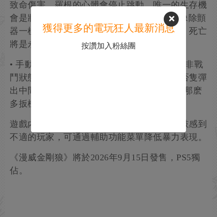
致命傷害，羅根的心髒會停止跳動。唯一的生存機
會是將剩餘的“狂怒”轉化為腎上腺素衝擊，像除顫
獲得更多的電玩狂人最新消息
器一樣重啟心髒。如果狂怒值為零且受重傷，死亡
將是永久的。
按讚加入粉絲團
• 手動出爪：開發組特意設計了“出爪按鈕”，非戰
鬥狀態下玩家可手動彈出利爪。當被問及能否隻彈
出中間那根爪時，創意總監笑稱：“搖桿沒有那麽
多扳機鍵。”
遊戲內置血腥度調節選項。對過量血液和斷肢感到
不適的玩家，可通過輔助功能菜單降低暴力表現。
《漫威金剛狼》將於2026年9月15日發售，PS5獨
佔。