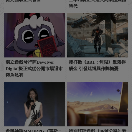
時代
獨立遊戲發行商Devolver
搜打撤《BR1：無限》擊殺得
Digital擬正式從公開市場退市
酬金 引發賭博與作弊擔憂
轉為私有
希臘神話MMORPG《宙斯：
特別好評遊戲《96號公路》新