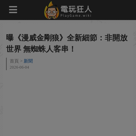
曝《漫威金剛狼》全新細節：非開放
世界 無蜘蛛人客串！
首頁
新聞
2026-06-04