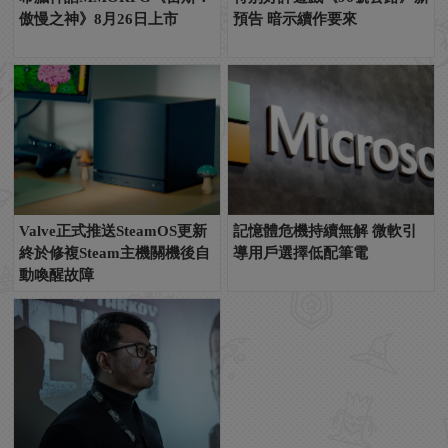
傲慢之神》8月26日上市
預告 暗示續作要來
Valve正式推送SteamOS更新
記憶體危機持續無解 微軟引
終於修複Steam主機關機後自
導用戶選擇低配筆電
動喚醒故障