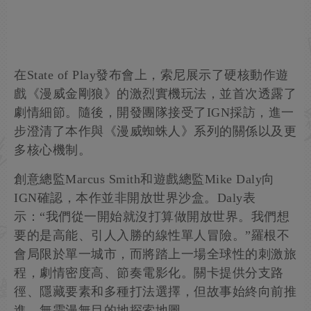
在State of Play發布會上，索尼展示了硬核動作遊
戲《漫威金剛狼》的激烈實機玩法，並首次透露了
劇情細節。隨後，開發團隊接受了IGN採訪，進一
步澄清了本作與《漫威蜘蛛人》系列的關係以及更
多核心機制。
創意總監Marcus Smith和遊戲總監Mike Daly向
IGN確認，本作並非開放世界沙盒。Daly表
示：“我們從一開始就沒打算做開放世界。我們想
要的是高能、引人入勝的線性單人冒險。”羅根不
會局限於單一城市，而將踏上一場全球性的刺激旅
程，劇情密度高、節奏電影化。關卡提供分支路
徑、隱藏要素和多種打法選擇，但故事始終向前推
進，無需漫無目的地探索地圖。