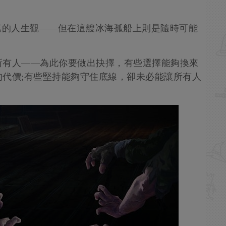
遙的人生觀——但在這艘冰海孤船上則是隨時可能
所有人——為此你要做出抉擇，有些選擇能夠換來
代價;有些堅持能夠守住底線，卻未必能讓所有人