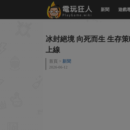
新聞
遊戲
冰封絕境 向死而生 生存
上線
首頁
新聞
2026-06-12