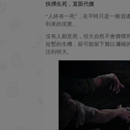
抉擇生死，直面代價
“人終有一死”，在平時只是一種逍
到來的現實。
沒有人願意死，但大自然不會憐憫
短暫的生機，卻可能留下難以彌補的
活到明天。