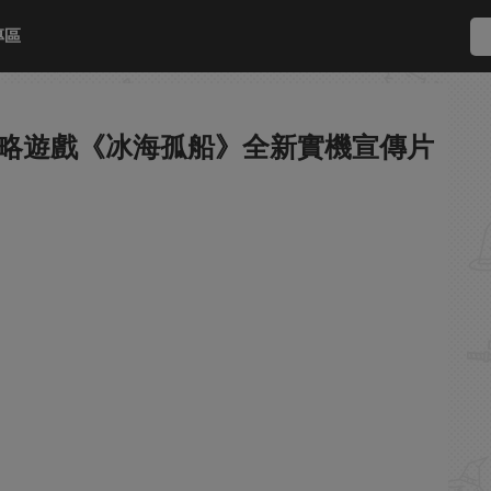
專區
策略遊戲《冰海孤船》全新實機宣傳片