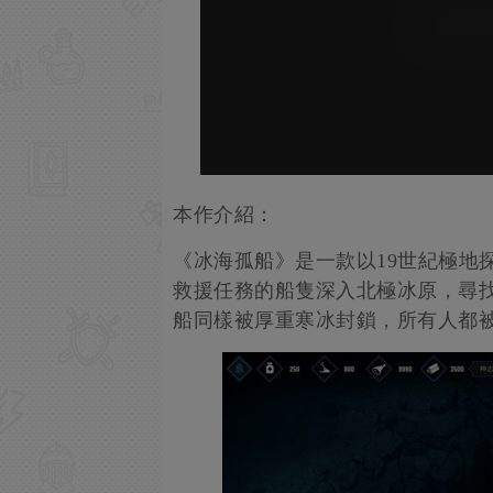
本作介紹：
《冰海孤船》是一款以19世紀極地
救援任務的船隻深入北極冰原，尋
船同樣被厚重寒冰封鎖，所有人都