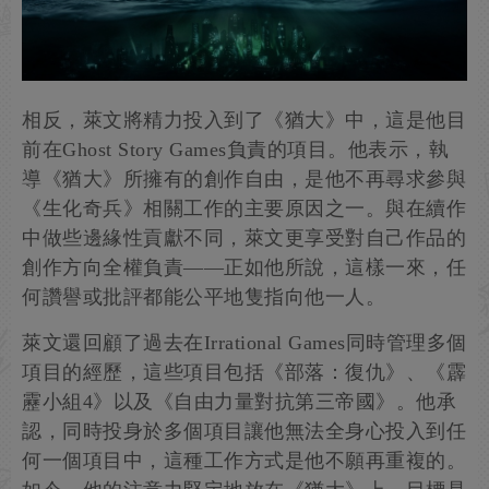
相反，萊文將精力投入到了《猶大》中，這是他目
前在Ghost Story Games負責的項目。他表示，執
導《猶大》所擁有的創作自由，是他不再尋求參與
《生化奇兵》相關工作的主要原因之一。與在續作
中做些邊緣性貢獻不同，萊文更享受對自己作品的
創作方向全權負責——正如他所說，這樣一來，任
何讚譽或批評都能公平地隻指向他一人。
萊文還回顧了過去在Irrational Games同時管理多個
項目的經歷，這些項目包括《部落：復仇》、《霹
靂小組4》以及《自由力量對抗第三帝國》。他承
認，同時投身於多個項目讓他無法全身心投入到任
何一個項目中，這種工作方式是他不願再重複的。