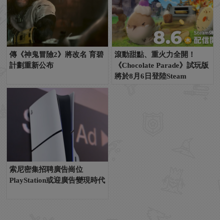
傳《神鬼冒險2》將改名 育碧
滾動甜點、重火力全開！
計劃重新公布
《Chocolate Parade》試玩版
將於8月6日登陸Steam
索尼密集招聘廣告崗位
PlayStation或迎廣告變現時代