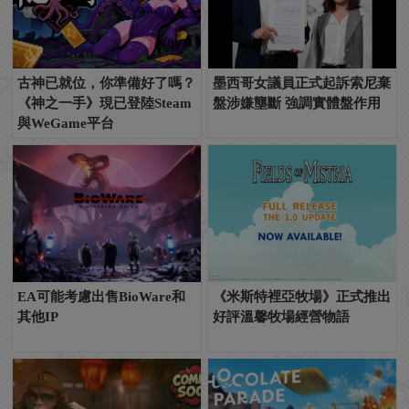
古神已就位，你準備好了嗎？
墨西哥女議員正式起訴索尼棄
《神之一手》現已登陸Steam
盤涉嫌壟斷 強調實體盤作用
與WeGame平台
EA可能考慮出售BioWare和
《米斯特裡亞牧場》正式推出
其他IP
好評溫馨牧場經營物語