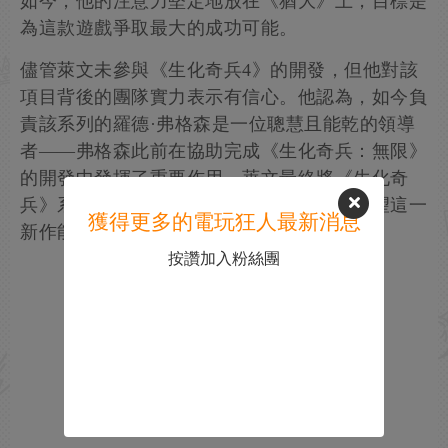
如今，他的注意力堅定地放在《猶大》上，目標是
為這款遊戲爭取最大的成功可能。
儘管萊文未參與《生化奇兵4》的開發，但他對該
項目背後的團隊實力表示有信心。他認為，如今負
責該系列的羅德·弗格森是一位聰慧且能乾的領導
者——弗格森此前在協助完成《生化奇兵：無限》
的開發中發揮了重要作用。萊文最終將《生化奇
兵》系列的續作開發視為積極的一步，並希望這一
獲得更多的電玩狂人最新消息
新作能為玩家帶來特別的體驗。
按讚加入粉絲團