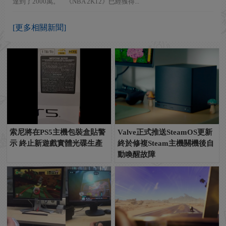
達到了2000萬。 《NBA 2K12》已經獲得...
[更多相關新聞]
索尼將在PS5主機包裝盒貼警
Valve正式推送SteamOS更新
示 終止新遊戲實體光碟生產
終於修複Steam主機關機後自
動喚醒故障