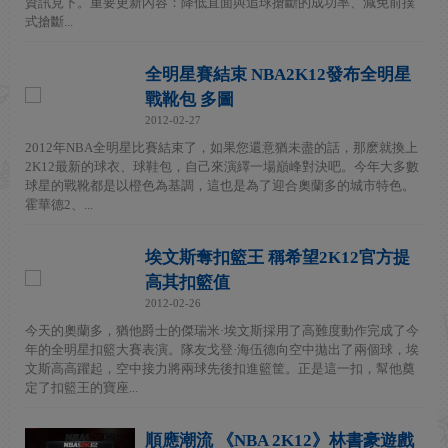
資訊見下。重要更新內容：降低直面與追球搶斷的成功率、減免前撲
式搶斷...
全明星賽結束 NBA2K12發布全明星
戰靴包 多圖
2012-02-27
2012年NBA全明星比賽結束了，如果您還意猶未盡的話，那麽就換上
2K12最新的球衣、球鞋包，自己來演繹一場巔峰對決吧。今年大多數
球星的戰靴都是以橙色為基調，這也是為了迎合奧蘭多的城市特色。
霍華德2、...
埃文斯奪扣籃王 稱希望2K12官方提
高其扣籃值
2012-02-26
今天的奧蘭多，猶他爵士的傑瑞米·埃文斯採用了高難度動作完成了今
年的全明星扣籃大賽表演。隊友戈登·海伍德向空中拋出了兩個球，埃
文斯高高躍起，空中接力將兩球先後扣進籃筐。正是這一扣，幫他奠
定了扣籃王的寶座...
順應潮流 《NBA 2K12》林書豪遊戲