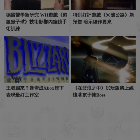
德國醫學新研究 WII遊戲《超
特別好評遊戲《96號公路》新
級猴子球》技術影響內窺鏡手
預告 暗示續作要來
術訓練
王者歸來？暴雪成Xbox旗下
《在波浪之中》試玩版將上線
表現最好工作室
懷著孩子揍Boss