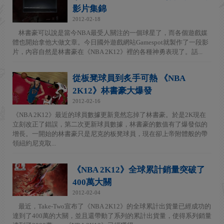
影片集錦
2012-02-18
林書豪可以說是當今NBA最受人關注的一個球星了，而各個遊戲媒
體也開始拿他大做文章。今日國外遊戲網站Gamespot就製作了一段影
片，內容自然是林書豪在《NBA 2K12》裡的各種神勇表現了。話...
從板凳球員到炙手可熱 《NBA
2K12》林書豪大爆發
2012-02-16
《NBA 2K12》最近的球員數據更新竟然忘掉了林書豪。於是2K現在
立刻改正了錯誤，第二次更新球員數據，林書豪的數值有了爆發似的
增長。一開始的林書豪只是尼克的板凳球員，現在卻上帝附體般的帶
領紐約尼克取...
《NBA 2K12》全球累計銷量突破了
400萬大關
2012-02-04
最近，Take-Two宣布了《NBA 2K12》的全球累計出貨量已經成功的
達到了400萬的大關，並且還帶動了系列的累計出貨量，使得系列銷量