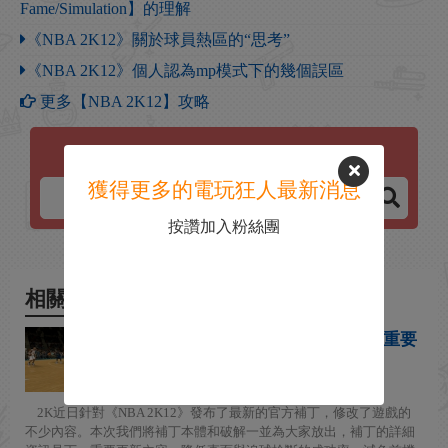
Fame/Simulation】的理解
《NBA 2K12》關於球員熱區的“思考”
《NBA 2K12》個人認為mp模式下的幾個誤區
更多【NBA 2K12】攻略
NBA 2K12
獲得更多的電玩狂人最新消息
按讚加入粉絲團
相關新聞
《NBA2K12》官方補丁+破解及重要
更新細則
2012-03-07
2K近日針對《NBA 2K12》發布了最新的官方補丁，修改了遊戲的
不少內容。本次我們將補丁本體和破解一並為大家放出，補丁的詳細