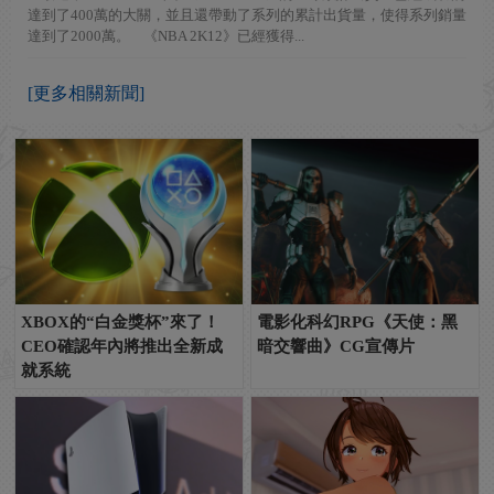
達到了400萬的大關，並且還帶動了系列的累計出貨量，使得系列銷量
達到了2000萬。 《NBA 2K12》已經獲得...
[更多相關新聞]
XBOX的“白金獎杯”來了！
電影化科幻RPG《天使：黑
CEO確認年內將推出全新成
暗交響曲》CG宣傳片
就系統