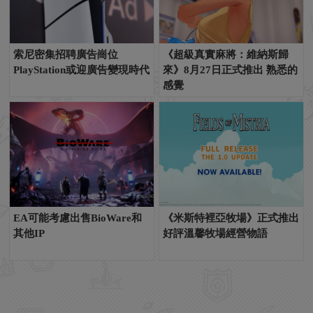
索尼密集招聘廣告崗位
《超級真實麻將：維納斯歸
PlayStation或迎廣告變現時代
來》8月27日正式推出 熟悉的
感覺
EA可能考慮出售BioWare和
《米斯特裡亞牧場》正式推出
其他IP
好評溫馨牧場經營物語