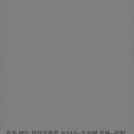
首先 鍵位 我設定的是 WSAD--方向鍵 空格--控制