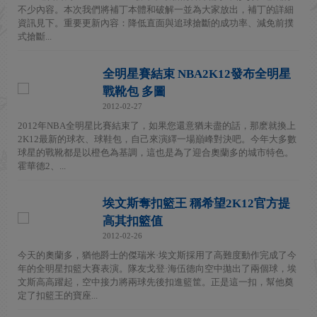
不少內容。本次我們將補丁本體和破解一並為大家放出，補丁的詳細
資訊見下。重要更新內容：降低直面與追球搶斷的成功率、減免前撲
式搶斷...
全明星賽結束 NBA2K12發布全明星
戰靴包 多圖
2012-02-27
2012年NBA全明星比賽結束了，如果您還意猶未盡的話，那麽就換上
2K12最新的球衣、球鞋包，自己來演繹一場巔峰對決吧。今年大多數
球星的戰靴都是以橙色為基調，這也是為了迎合奧蘭多的城市特色。
霍華德2、...
埃文斯奪扣籃王 稱希望2K12官方提
高其扣籃值
2012-02-26
今天的奧蘭多，猶他爵士的傑瑞米·埃文斯採用了高難度動作完成了今
年的全明星扣籃大賽表演。隊友戈登·海伍德向空中拋出了兩個球，埃
文斯高高躍起，空中接力將兩球先後扣進籃筐。正是這一扣，幫他奠
定了扣籃王的寶座...