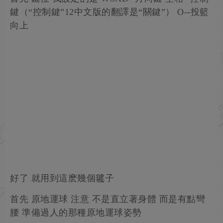
鍵（“控制鍵”12中文版的翻譯是“關鍵”） O--投籃
向上
好了 就用到這麽幾個毽子
首先 原地運球 注意 不是直立著身體 而是有點彎
腰 準備過人的那種原地運球姿勢