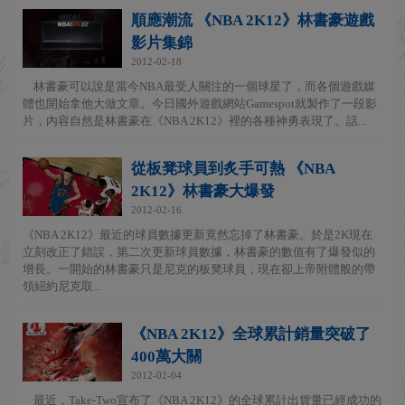
順應潮流 《NBA 2K12》林書豪遊戲
影片集錦
2012-02-18
林書豪可以說是當今NBA最受人關注的一個球星了，而各個遊戲媒
體也開始拿他大做文章。今日國外遊戲網站Gamespot就製作了一段影
片，內容自然是林書豪在《NBA 2K12》裡的各種神勇表現了。話...
從板凳球員到炙手可熱 《NBA
2K12》林書豪大爆發
2012-02-16
《NBA 2K12》最近的球員數據更新竟然忘掉了林書豪。於是2K現在
立刻改正了錯誤，第二次更新球員數據，林書豪的數值有了爆發似的
增長。一開始的林書豪只是尼克的板凳球員，現在卻上帝附體般的帶
領紐約尼克取...
《NBA 2K12》全球累計銷量突破了
400萬大關
2012-02-04
最近，Take-Two宣布了《NBA 2K12》的全球累計出貨量已經成功的