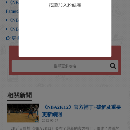
《NBA 2K12》名人堂/仿真難度【Hall of
按讚加入粉絲團
Fame/Simulation】的理解
《NBA 2K12》關於球員熱區的“思考”
《NBA 2K12》個人認為mp模式下的幾個誤區
更多【NBA 2K12】攻略
NBA 2K12
相關新聞
《NBA2K12》官方補丁+破解及重要
更新細則
2012-03-07
2K近日針對《NBA 2K12》發布了最新的官方補丁，修改了遊戲的