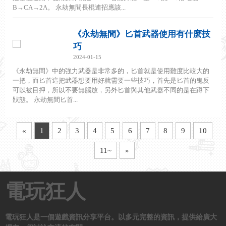
B→CA→2A。 永劫無間長棍連招應該...
《永劫無間》匕首武器使用有什麽技
巧
2024-01-15
《永劫無間》中的強力武器是非常多的，匕首就是使用難度比較大的
一把，而匕首這把武器想要用好就需要一些技巧，首先是匕首的鬼反
可以被目押，所以不要無腦放，另外匕首與其他武器不同的是在蹲下
狀態。 永劫無間匕首...
«
1
2
3
4
5
6
7
8
9
10
11~
»
電玩狂人
電玩狂人是一個遊戲資訊分享平台。以多元完整的資訊，提供給廣大