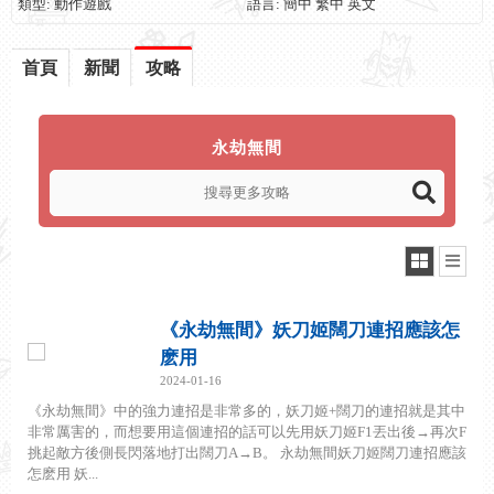
類型: 動作遊戲
語言: 簡中 繁中 英文
首頁
新聞
攻略
永劫無間
《永劫無間》妖刀姬闊刀連招應該怎
麽用
2024-01-16
《永劫無間》中的強力連招是非常多的，妖刀姬+闊刀的連招就是其中
非常厲害的，而想要用這個連招的話可以先用妖刀姬F1丟出後→再次F
挑起敵方後側長閃落地打出闊刀A→B。 永劫無間妖刀姬闊刀連招應該
怎麽用 妖...