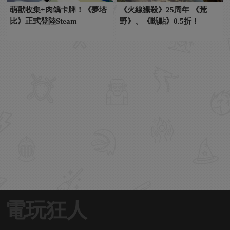
萌獸收集+肉鴿卡牌！《夢塔
《火線獵殺》25周年 《荒
比》正式登陸Steam
野》、《斷點》0.5折！
電玩狂人