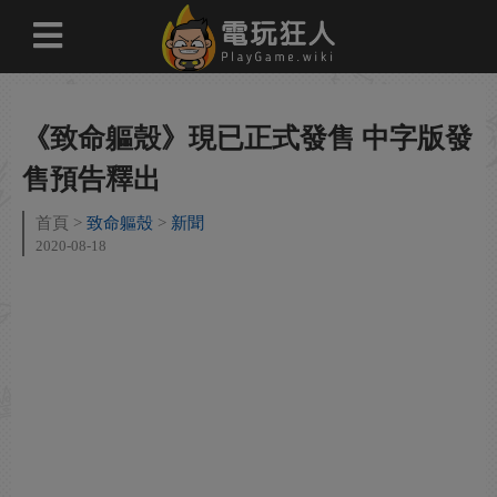
《致命軀殼》現已正式發售 中字版發
售預告釋出
首頁
致命軀殼
新聞
2020-08-18