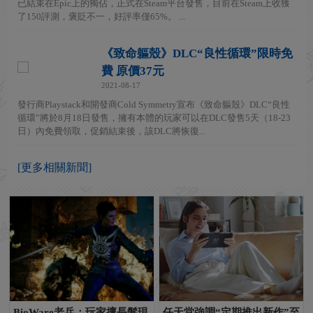
已結束在Epic上的獨佔，正式在Steam平台發售，目前在Steam上收獲
了150評測，褒貶不一，好評率僅65%。 ...
《致命軀殼》DLC“良性循環”限時免
費 原價37元
2021-08-17
發行商Playstack和開發商Cold Symmetry宣布《致命軀殼》DLC“良性
循環”將於8月18日發售，擁有本體的玩家可以在DLC發售5天（18-23
日）內免費領取，促銷結束後，該DLC將恢復...
[更多相關新聞]
BioWare老兵：玩家擅長髮現
任天堂強調“定期推出新作”至