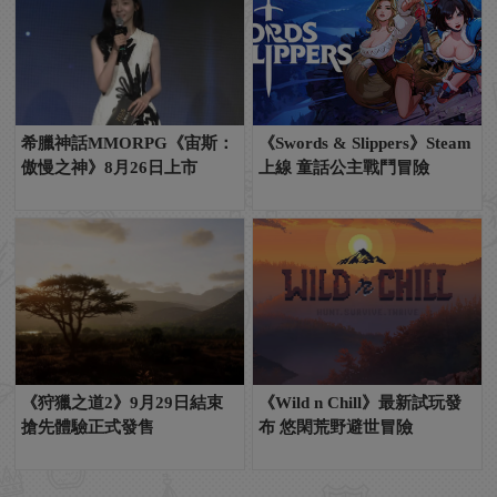
希臘神話MMORPG《宙斯：
《Swords & Slippers》Steam
傲慢之神》8月26日上市
上線 童話公主戰鬥冒險
《狩獵之道2》9月29日結束
《Wild n Chill》最新試玩發
搶先體驗正式發售
布 悠閑荒野避世冒險