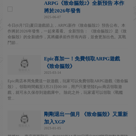
ARPG《致命軀殼2》全新預告 本作
將於2026年發售
2025-06-07
今日(6月7日)夏日遊戲節上，ARPG新作《致命軀殼2》預告公布。本
作將於2026年發售，一起來看看。 全新預告： 《致命軀殼2》是《致
命軀殼》的全新續作，其將繼承前作所有內容，並會更加出色。其戰
鬥節...
Epic喜加一！免費領取ARPG遊戲
《致命軀殼》
2025-03-14
Epic商店本周免費送一款遊戲，玩家可以免費領取ARPG遊戲《致命軀
殼》。領取時間截至3月21日00:00，用戶只要登陸Epic商店領取遊
戲，就可永久保存到遊戲庫中。 除此之外，玩家還可以領取《戰艦
世...
剛剛退出一個月 《致命軀殼》又重新
加入XGP
2023-01-05