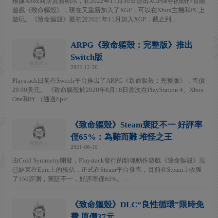
根據Xbox商店頁面顯示，在2022年11月30日退出XGP陣容的動作冒險
遊戲《致命軀殼》，現在又重新加入了XGP，可以在Xbox主機和PC上
遊玩。《致命軀殼》最初於2021年11月加入XGP，截止到...
ARPG《致命軀殼：完整版》推出
Switch版
2022-12-20
Playstack日前在Switch平台推出了ARPG《致命軀殼：完整版》，售價
29.99美元。 《致命軀殼於2020年8月18日首次在PlayStation 4、Xbox
One和PC（通過Epic...
《致命軀殼》Steam褒貶不一 好評率
僅65%：為難而難 堆怪之王
2021-08-19
由Cold Symmetry開發，Playstack發行的類魂動作遊戲《致命軀殼》現
已結束在Epic上的獨佔，正式在Steam平台發售，目前在Steam上收獲
了150評測，褒貶不一，好評率僅65%。 ...
《致命軀殼》DLC“良性循環”限時免
費 原價37元