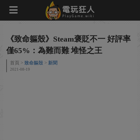
《致命軀殼》Steam褒貶不一 好評率
僅65%：為難而難 堆怪之王
首頁
致命軀殼
新聞
2021-08-19