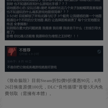
《致命軀殼》目前Steam折扣價9折優惠90元，8月
26日恢復原價100元，DLC“良性循環”首發5天內免
費領取（需擁有本體）。