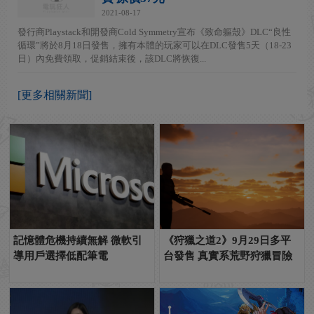
2021-08-17
發行商Playstack和開發商Cold Symmetry宣布《致命軀殼》DLC“良性
循環”將於8月18日發售，擁有本體的玩家可以在DLC發售5天（18-23
日）內免費領取，促銷結束後，該DLC將恢復...
[更多相關新聞]
記憶體危機持續無解 微軟引
《狩獵之道2》9月29日多平
導用戶選擇低配筆電
台發售 真實系荒野狩獵冒險