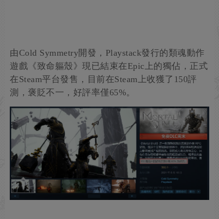
由Cold Symmetry開發，Playstack發行的類魂動作
遊戲《致命軀殼》現已結束在Epic上的獨佔，正式
在Steam平台發售，目前在Steam上收獲了150評
測，褒貶不一，好評率僅65%。