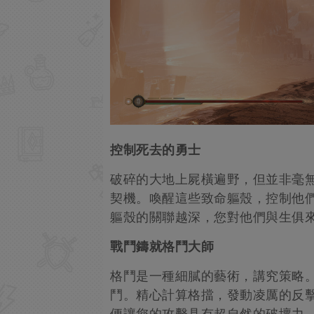
控制死去的勇士
破碎的大地上屍橫遍野，但並非毫
契機。喚醒這些致命軀殼，控制他
軀殼的關聯越深，您對他們與生俱
戰鬥鑄就格鬥大
師
格鬥是一種細膩的藝術，講究策略
鬥。精心計算格擋，發動凌厲的反