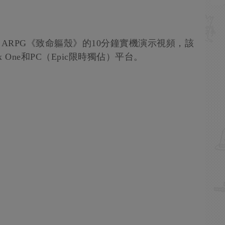
公開了ARPG《致命軀殼》的10分鐘實機演示視頻，該
x One和PC（Epic限時獨佔）平台。