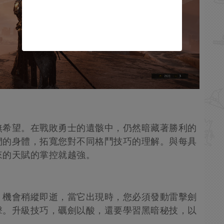
無希望。在戰敗勇士的遺骸中，仍然暗藏著勝利的
們的身體，拓寬您對不同格鬥技巧的理解。與每具
來的天賦的掌控就越強。
。機會稍縱即逝，當它出現時，您必須發動雷擊劍
擊。升級技巧，礪劍以酸，還要學習黑暗秘技，以