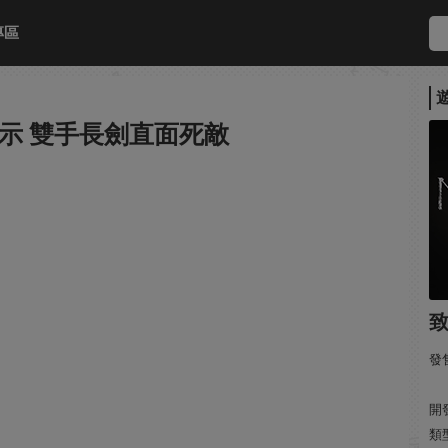
專區
演示 雙手長劍直面死敵
發售
開發
類