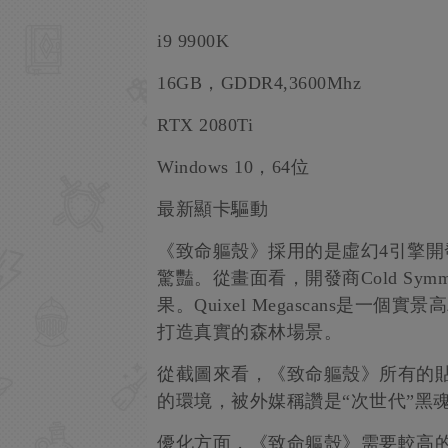
i9 9900K
16GB，GDDR4,3600Mhz
RTX 2080Ti
Windows 10，64位
最新顯卡驅動
《致命軀殼》採用的是虛幻4引擎開
驚豔。從畫面看，開發商Cold Symme
果。Quixel Megascans是
打造真實的森林場景。
從截圖來看，《致命軀殼》所有的
的環境，被外媒稱讚是“次世代”黑
優化方面，《致命軀殼》需要較高的GP