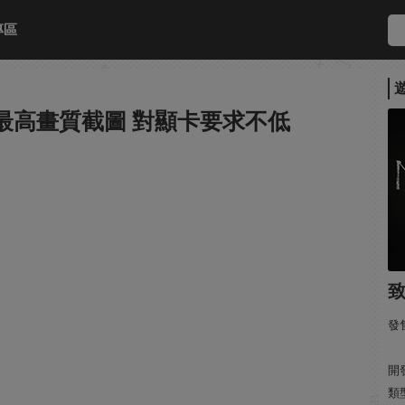
專區
/最高畫質截圖 對顯卡要求不低
發售
開發
類