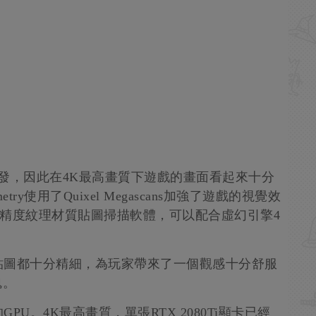
發，因此在4K最高畫質下遊戲的畫面看起來十分
try使用了Quixel Megascans加強了遊戲的視覺效
一個實景高精度紋理材質貼圖掃描軟體，可以配合虛幻引擎4
貼圖都十分精細，為玩家帶來了一個觀感十分舒服
魂。
U。4K最高畫質，單張RTX 2080Ti顯卡已經