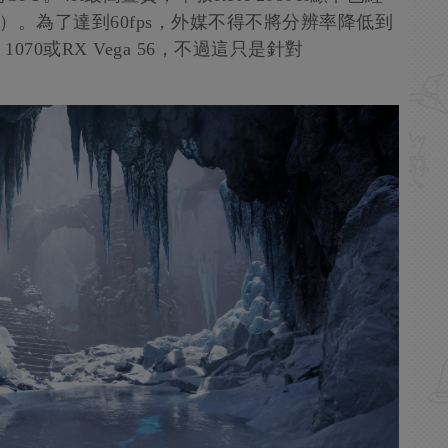
ps）。為了達到60fps，外媒不得不將分辨率降低到
1070或RX Vega 56，不過這只是針對