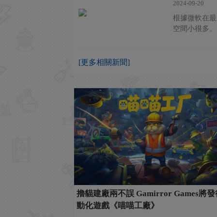
2024-09-20
根據微軟在最新一
空間小很多。 
[更多相關新聞]
擼貓建廠兩不誤 Gamirror Games將
動化遊戲《喵喵工廠》