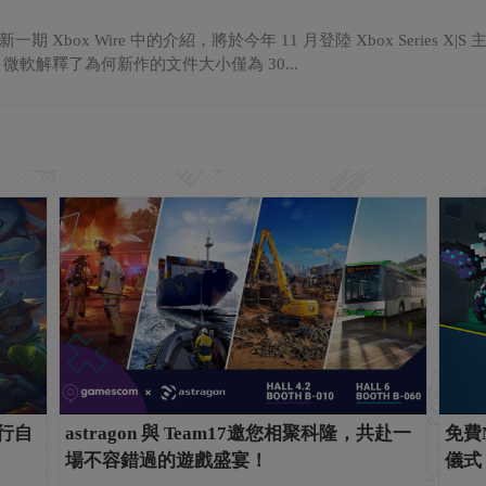
期 Xbox Wire 中的介紹，將於今年 11 月登陸 Xbox Series 
微軟解釋了為何新作的文件大小僅為 30...
發行自
astragon 與 Team17邀您相聚科隆，共赴一
免費
場不容錯過的遊戲盛宴！
儀式 