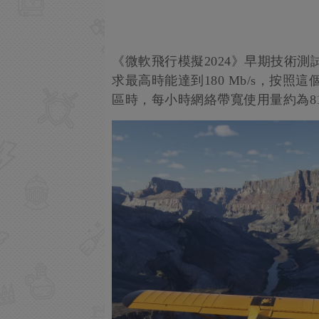
《微軟飛行模擬2024》早期技術測
求最高時能達到180 Mb/s，按
區時，每小時網絡帶寬使用量約為81