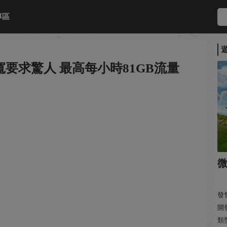
專區
寬要求驚人 最高每小時81GB流量
發售
開
類