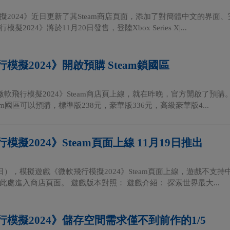
擬2024》近日更新了其Steam商店頁面，添加了對簡體中文的界
擬2024》將於11月20日發售，登陸Xbox Series X|...
模擬2024》開啟預購 Steam鎖國區
《微軟飛行模擬2024》Steam商店頁上線，就在昨晚，官方開啟了
team國區可以預購，標準版238元，豪華版336元，高級豪華版4...
模擬2024》Steam頁面上線 11月19日推出
日），模擬遊戲《微軟飛行模擬2024》Steam頁面上線，遊戲不支持中
此處進入商店頁面。 遊戲版本對照： 遊戲介紹： 探索世界最大...
行模擬2024》儲存空間需求僅不到前作的1/5