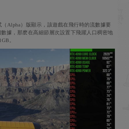
試（Alpha）版顯示，該遊戲在飛行時的流數據要
照這個數據，那麽在高細節層次設置下飛躍人口稠密地
GB。