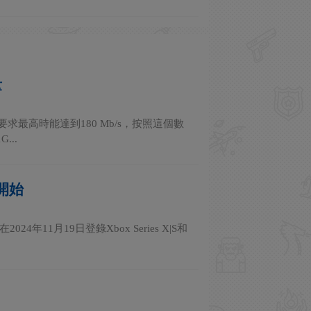
量
求最高時能達到180 Mb/s，按照這個數
..
月開始
11月19日登錄Xbox Series X|S和