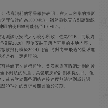
20》帶寬消耗的零星報告表明，在人口密集的攝影
守估計約為100 Mb/s。雖然微軟官方對該遊戲
地區的使用率可能低至10 Mb/s。。
術測試版安裝大小較小所致，僅為9GB，而最終
行模擬2020》即使安裝了所有可用的本地內容，
微軟飛行模擬2024》預計將對尚未飛過的星球進
要求是有一定道理的。
否可持續呢？這很難說。美國家庭互聯網計劃的數
有完全不封頂的流量，具體取決於計劃和提供商。但
說，或者對於那些網絡連接速度無法達到或超過
行模擬2024》的要求可能會過於苛刻。