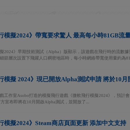
模擬2024》帶寬要求驚人 最高每小時81GB流
2024》早期技術測試（Alpha）版顯示，該遊戲在飛行時的流數據要
細節層次設置下飛躍人口稠密地區時，每小時網絡帶寬使用量約為81G.
模擬 2024》現已開放Alpha測試申請 將於10
工作室Asobo打造的模擬飛行遊戲《微軟飛行模擬2024》，預計會在2024年
方宣布即將在10月開啟Alpha測試，並開放了...
模擬2024》Steam商店頁面更新 添加中文支持