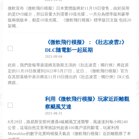
微軟宣布《微軟飛行模擬》日本實體版將於11月19日發售，由於採用
的是DVD媒介，所以容量大到需要10張光碟，一共分為標準版和豪華
版兩個版本，都是10張光碟。 《微軟飛行模擬》標準版日文版 包括20
架獨...
《微軟飛行模擬》：《壯志凌雲2》
DLC隨電影一起延期
2021-09-04
此前，我們曾報導過湯姆克魯斯主演的《壯志凌雲：獨行俠》將從原
定的11月19日推遲到2022年5月27日，近日，《微軟飛行模擬》官方
在其部落格中表示將在11月19日推出的《壯志凌雲：獨行俠》DLC也
將跟...
利用《微軟飛行模擬》玩家近距離觀
察颶風艾達
2021-08-31
8月29日，路易斯安那州遭遇4級颶風艾達襲擊，風速達到每小時240
公里，這場自然災害導致該州超過100萬戶居民斷電，玩家利用
Meteoblue的數字化實時模擬天氣在《微軟飛行模擬》近距離觀察了本