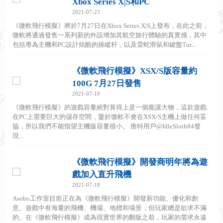
Xbox Series X|S和PC
2021-07-23
《微軟飛行模擬》將於7月27日在Xbox Series X|S上發布，在此之前，
微軟將通過發售一系列新的外設增加其航空旅行體驗的真實感，其中
包括專為主機和PC設計炫酷的操縱杆，以及雷蛇滑鼠和鍵盤Tur...
《微軟飛行模擬》XSX/S版容量約
100G 7月27日發售
2021-07-19
《微軟飛行模擬》的遊戲容量絕對算得上是一個龐讓大物，這款遊戲
在PC上需要巨大的儲存空間，鑒於微軟不會在XSX/S主機上做任何妥
協，所以我們不能指望主機版容量很小。 推特用戶@IdleSloth84發
現...
《微軟飛行模擬》開發商明年將為遊
戲加入直升飛機
2021-07-18
Asobo工作室目前正在為《微軟飛行模擬》開發新功能、優化和創
意。遊戲中有海量的飛機、機場、地標和場景，但玩家總是欲求不滿
的。在《微軟飛行模擬》成為現實世界的翻版之前，玩家的需求永遠