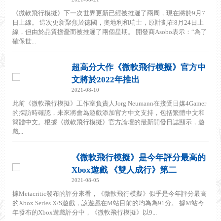
《微軟飛行模擬》下一次世界更新已經被推遲了兩周，現在將於9月7
日上線。 這次更新聚焦於德國，奧地利和瑞士，原計劃在8月24日上
線，但由於品質擔憂而被推遲了兩個星期。 開發商Asobo表示：“為了
確保世...
超高分大作《微軟飛行模擬》官方中
文將於2022年推出
2021-08-10
此前《微軟飛行模擬》工作室負責人Jorg Neumann在接受日媒4Gamer
的採訪時確認，未來將會為遊戲添加官方中文支持，包括繁體中文和
簡體中文。根據《微軟飛行模擬》官方論壇的最新開發日誌顯示，遊
戲...
《微軟飛行模擬》是今年評分最高的
Xbox遊戲 《雙人成行》第二
2021-08-05
據Metacritic發布的評分來看，《微軟飛行模擬》似乎是今年評分最高
的Xbox Series X/S遊戲，該遊戲在M站目前的均為為91分。 據M站今
年發布的Xbox遊戲評分中，《微軟飛行模擬》以9...