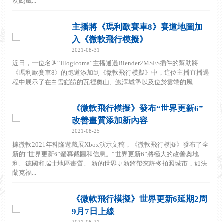
次颶風...
主播將《瑪利歐賽車8》賽道地圖加
入《微軟飛行模擬》
2021-08-31
近日，一位名叫“Illogicoma”主播通過Blender2MSFS插件的幫助將
《瑪利歐賽車8》的跑道添加到《微軟飛行模擬》中，這位主播直播過
程中展示了在白雪皚皚的瓦裡奧山、鮑澤城堡以及位於雲端的風...
《微軟飛行模擬》發布“世界更新6”
改善畫質添加新內容
2021-08-25
據微軟2021年科隆遊戲展Xbox演示文稿，《微軟飛行模擬》發布了全
新的“世界更新6”螢幕截圖和信息。“世界更新6”將極大的改善奧地
利、德國和瑞士地區畫質。 新的世界更新將帶來許多拍照城市，如法
蘭克福...
《微軟飛行模擬》世界更新6延期2周
9月7日上線
2021-08-21