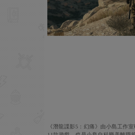
《潛龍諜影5：幻痛》由小島工作室
11款遊戲，也是小島自科樂美離職