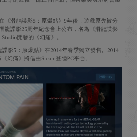
在《潛龍諜影5：原爆點》9年後，遊戲原先被分
潛龍諜影25周年紀念會上公布，名為《潛龍諜影
 Studio開發的《幻痛》。
龍諜影5：原爆點》在2014年春季獨立發售。2014
幻痛》將借由Steam登陸PC平台。