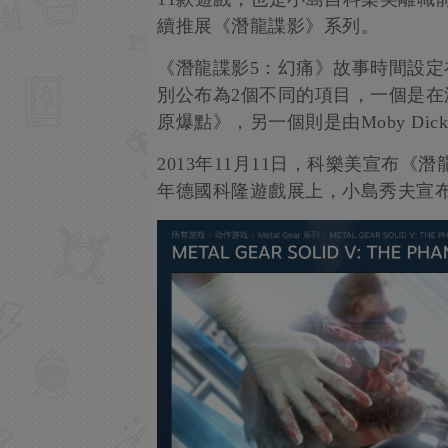
續推展《潛龍諜影》系列。
《潛龍諜影5：幻痛》故事時間設定
別公布為2個不同的項目，一個是在
原爆點》，另一個則是由Moby Dick
2013年11月11日，科樂美宣布《潛
年德國科隆遊戲展上，小島秀夫宣布《