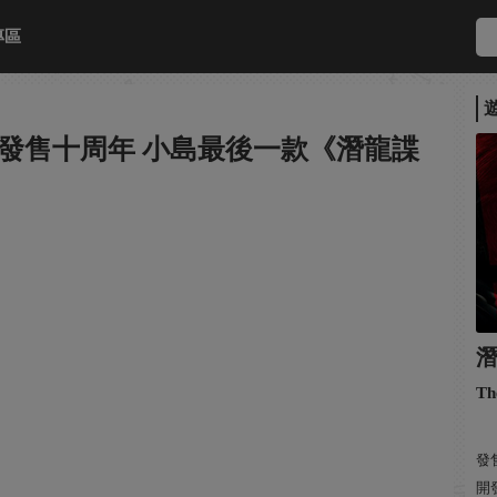
專區
發售十周年 小島最後一款《潛龍諜
Th
發售
開發