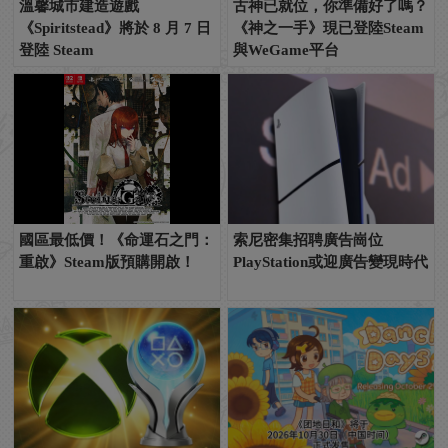
溫馨城市建造遊戲
古神已就位，你準備好了嗎？
《Spiritstead》將於 8 月 7 日
《神之一手》現已登陸Steam
登陸 Steam
與WeGame平台
國區最低價！《命運石之門：
索尼密集招聘廣告崗位
重啟》Steam版預購開啟！
PlayStation或迎廣告變現時代