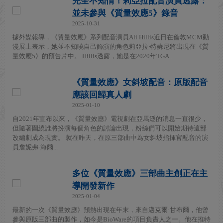
完全不知情！莉亞拉配音演員透露：
並未參與《質量效應5》錄音
2025-10-31
據外媒報導，《質量效應》系列配音演員Ali Hillis近日在倫敦MCM動
漫展上表示，她並不知曉自己飾演的角色莉亞拉·特蘇尼將出現在《質
量效應5》的預告片中。 Hillis透露，她是在2020年TGA...
《質量效應》女斜坡配音：原版配音
應該回歸真人劇
2025-01-10
自2021年宣布以來，《質量效應》電視劇在亞馬遜的消息一直很少，
但隨著圍繞誰將扮演每個角色的討論出現，粉絲們可以開始期待這部
改編劇成為現實。 就在昨天，在原三部曲中為女斜坡指揮官配音的演
員詹妮弗·海爾...
多位《質量效應》三部曲主創正在主
導開發新作
2025-01-04
最新的一次《質量效應》預熱出現在年末，來自邁克爾·甘布爾，他曾
參與原版三部曲的製作，如今是BioWare的項目負責人之一。他在推特