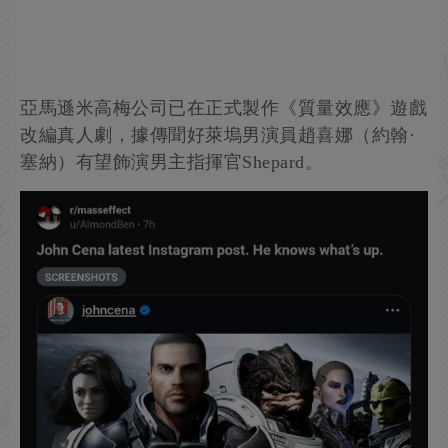
亞馬遜米高梅公司已在正式製作《質量效應》遊戲
改編真人劇，據傳聞好萊塢男演員趙喜娜（約翰·
塞納）有望飾演男主指揮官Shepard。