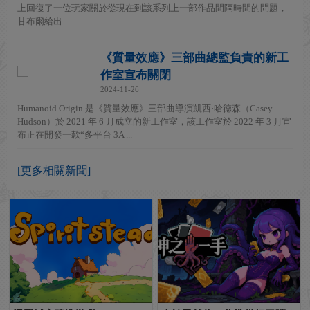
上回復了一位玩家關於從現在到該系列上一部作品間隔時間的問題，
甘布爾給出...
《質量效應》三部曲總監負責的新工
作室宣布關閉
2024-11-26
Humanoid Origin 是《質量效應》三部曲導演凱西·哈德森（Casey
Hudson）於 2021 年 6 月成立的新工作室，該工作室於 2022 年 3 月宣
布正在開發一款“多平台 3A ...
[更多相關新聞]