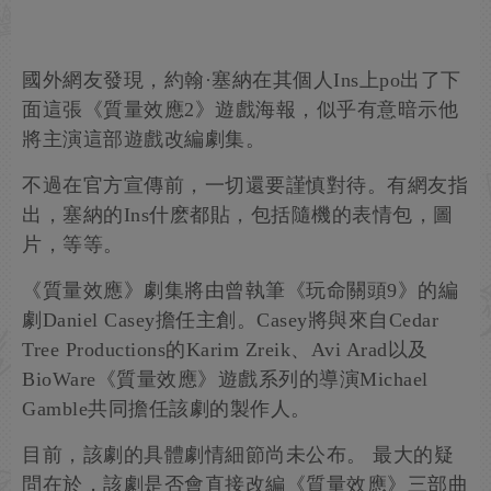
國外網友發現，約翰·塞納在其個人Ins上po出了下
面這張《質量效應2》遊戲海報，似乎有意暗示他
將主演這部遊戲改編劇集。
不過在官方宣傳前，一切還要謹慎對待。有網友指
出，塞納的Ins什麽都貼，包括隨機的表情包，圖
片，等等。
《質量效應》劇集將由曾執筆《玩命關頭9》的編
劇Daniel Casey擔任主創。Casey將與來自Cedar
Tree Productions的Karim Zreik、Avi Arad以及
BioWare《質量效應》遊戲系列的導演Michael
Gamble共同擔任該劇的製作人。
目前，該劇的具體劇情細節尚未公布。 最大的疑
問在於，該劇是否會直接改編《質量效應》三部曲