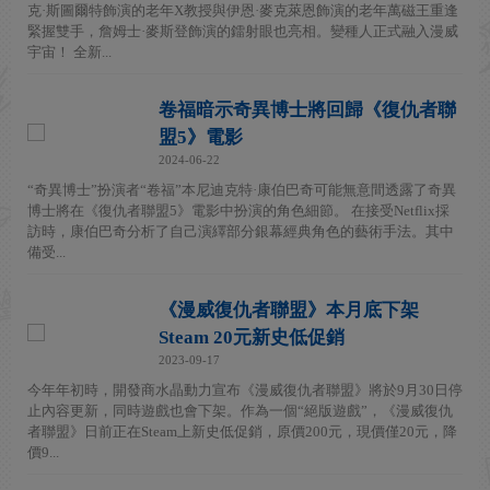
克·斯圖爾特飾演的老年X教授與伊恩·麥克萊恩飾演的老年萬磁王重逢
緊握雙手，詹姆士·麥斯登飾演的鐳射眼也亮相。變種人正式融入漫威
宇宙！ 全新...
卷福暗示奇異博士將回歸《復仇者聯
盟5》電影
2024-06-22
“奇異博士”扮演者“卷福”本尼迪克特·康伯巴奇可能無意間透露了奇異
博士將在《復仇者聯盟5》電影中扮演的角色細節。 在接受Netflix採
訪時，康伯巴奇分析了自己演繹部分銀幕經典角色的藝術手法。其中
備受...
《漫威復仇者聯盟》本月底下架
Steam 20元新史低促銷
2023-09-17
今年年初時，開發商水晶動力宣布《漫威復仇者聯盟》將於9月30日停
止內容更新，同時遊戲也會下架。作為一個“絕版遊戲”，《漫威復仇
者聯盟》日前正在Steam上新史低促銷，原價200元，現價僅20元，降
價9...