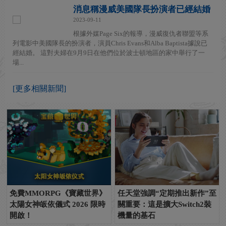
消息稱漫威美國隊長扮演者已經結婚
2023-09-11
根據外媒Page Six的報導，漫威復仇者聯盟等系
列電影中美國隊長的扮演者，演員Chris Evans和Alba Baptista據說已
經結婚。 這對夫婦在9月9日在他們位於波士頓地區的家中舉行了一
場...
[更多相關新聞]
免費MMORPG《寶藏世界》
任天堂強調“定期推出新作”至
太陽女神皈依儀式 2026 限時
關重要：這是擴大Switch2裝
開啟！
機量的基石