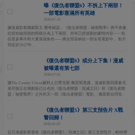
曝《復仇者聯盟6》不拆上下兩部！
一部電影塞滿所有英雄
2026-07-22
據漫威影業總裁凱文·費奇確認，《復仇者聯盟：秘密戰爭》將不會像
此前粉絲預期的那樣分為上下兩部。所有已經規劃的劇情內容——包
括眾多事件和大量英雄角色——將全部容納在一部全長電影中。 影片
預定於2027年...
《復仇者聯盟6》或分上下集！漫威
被曝還有第七部
2026-07-01
據The Cosmic Circus爆料人亞歷克斯·佩雷斯透露，漫威影業與羅素兄
弟可能正在籌劃除已公布的《復仇者聯盟：毀滅之日》和《復仇者聯
盟：秘密戰爭》之外的又一部《復仇者聯盟》電影。 佩雷斯在問答...
《復仇者聯盟5》第三支預告片 X戰
警回歸！
2026-01-07
近日漫威影業發布《復仇者聯盟5：毀滅之日》第三支預告片，帕特裡