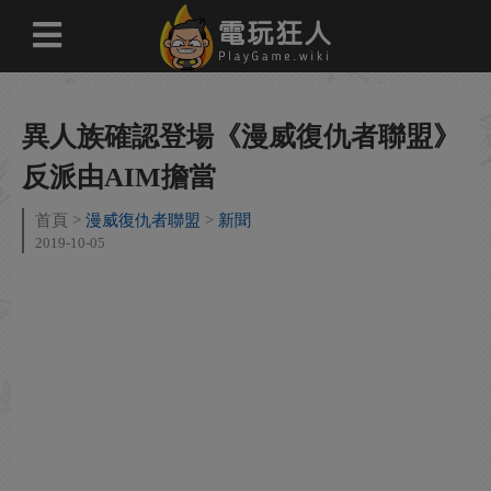
異人族確認登場《漫威復仇者聯盟》
反派由AIM擔當
首頁
漫威復仇者聯盟
新聞
2019-10-05