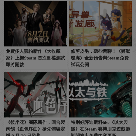
免費多人競拍新作《大收藏
修剪皮毛，聽些閑聊！《異獸
家》上架Steam 首次刪檔測試
發廊》全新預告與Steam免費
即將開啟
試玩公開
《彼岸花》團隊新作，回合製
特別好評迪斯科like《以太與
肉鴿《血色序曲》搶先體驗定
鐵》在Steam 賽博朋克遊戲節
檔 9 月 10 日發售
期間推出免費內容更新