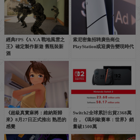
經典FPS《A.V.A 戰地風雲之
索尼密集招聘廣告崗位
王》確定製作新遊 舊瓶裝新
PlayStation或迎廣告變現時代
酒
《超級真實麻將：維納斯歸
Switch2全球累計出貨2368萬
來》8月27日正式推出 熟悉的
台，《瑪利歐賽車：世界》銷
感覺
量破1500萬