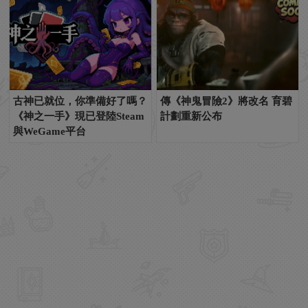
古神已就位，你準備好了嗎？
傳《神鬼冒險2》將改名 育碧
《神之一手》現已登陸Steam
計劃重新公布
與WeGame平台