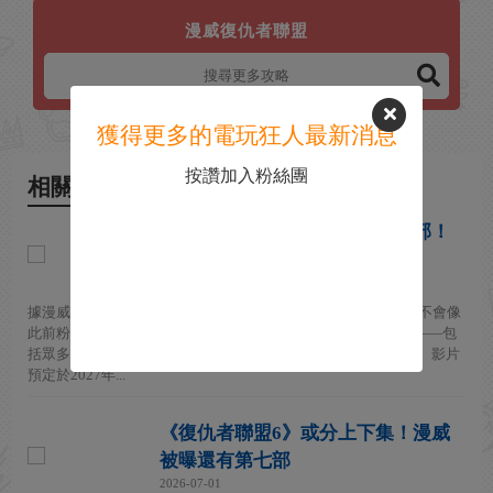
漫威復仇者聯盟
獲得更多的電玩狂人最新消息
按讚加入粉絲團
相關新聞
曝《復仇者聯盟6》不拆上下兩部！
一部電影塞滿所有英雄
2026-07-22
據漫威影業總裁凱文·費奇確認，《復仇者聯盟：秘密戰爭》將不會像
此前粉絲預期的那樣分為上下兩部。所有已經規劃的劇情內容——包
括眾多事件和大量英雄角色——將全部容納在一部全長電影中。 影片
預定於2027年...
《復仇者聯盟6》或分上下集！漫威
被曝還有第七部
2026-07-01