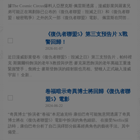
據The Cosmic Circus爆料人亞歷克斯·佩雷斯透露，漫威影業與羅素兄
弟可能正在籌劃除已公布的《復仇者聯盟：毀滅之日》和《復仇者聯
盟：秘密戰爭》之外的又一部《復仇者聯盟》電影。 佩雷斯在問答...
《復仇者聯盟5》第三支預告片 X戰
警回歸！
2026-01-07
近日漫威影業發布《復仇者聯盟5：毀滅之日》第三支預告片，帕特裡
克·斯圖爾特飾演的老年X教授與伊恩·麥克萊恩飾演的老年萬磁王重逢
緊握雙手，詹姆士·麥斯登飾演的鐳射眼也亮相。變種人正式融入漫威
宇宙！ 全新...
卷福暗示奇異博士將回歸《復仇者聯
盟5》電影
2024-06-22
“奇異博士”扮演者“卷福”本尼迪克特·康伯巴奇可能無意間透露了奇異
博士將在《復仇者聯盟5》電影中扮演的角色細節。 在接受Netflix採
訪時，康伯巴奇分析了自己演繹部分銀幕經典角色的藝術手法。其中
備受...