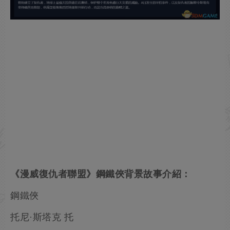
《漫威復仇者聯盟》鋼鐵俠背景故事介紹：
鋼鐵俠
托尼·斯塔克 托