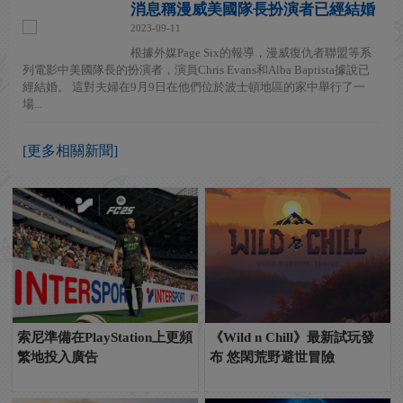
消息稱漫威美國隊長扮演者已經結婚
2023-09-11
根據外媒Page Six的報導，漫威復仇者聯盟等系
列電影中美國隊長的扮演者，演員Chris Evans和Alba Baptista據說已
經結婚。 這對夫婦在9月9日在他們位於波士頓地區的家中舉行了一
場...
[更多相關新聞]
索尼準備在PlayStation上更頻
《Wild n Chill》最新試玩發
繁地投入廣告
布 悠閑荒野避世冒險