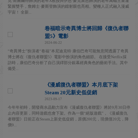
克·斯圖爾特飾演的老年X教授與伊恩·麥克萊恩飾演的老年萬磁王重逢
緊握雙手，詹姆士·麥斯登飾演的鐳射眼也亮相。變種人正式融入漫威
宇宙！ 全新...
卷福暗示奇異博士將回歸《復仇者聯
盟5》電影
2024-06-22
“奇異博士”扮演者“卷福”本尼迪克特·康伯巴奇可能無意間透露了奇異
博士將在《復仇者聯盟5》電影中扮演的角色細節。 在接受Netflix採
訪時，康伯巴奇分析了自己演繹部分銀幕經典角色的藝術手法。其中
備受...
《漫威復仇者聯盟》本月底下架
Steam 20元新史低促銷
2023-09-17
今年年初時，開發商水晶動力宣布《漫威復仇者聯盟》將於9月30日停
止內容更新，同時遊戲也會下架。作為一個“絕版遊戲”，《漫威復仇
者聯盟》日前正在Steam上新史低促銷，原價200元，現價僅20元，降
價9...