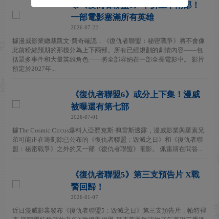
曝《復仇者聯盟6》不拆上下兩部！
一部電影塞滿所有英雄
2026-07-22
據漫威影業總裁凱文·費奇確認，《復仇者聯盟：秘密戰爭》將不會像
此前粉絲預期的那樣分為上下兩部。所有已經規劃的劇情內容——包
括眾多事件和大量英雄角色——將全部容納在一部全長電影中。 影片
預定於2027年...
《復仇者聯盟6》或分上下集！漫威
被曝還有第七部
2026-07-01
據The Cosmic Circus爆料人亞歷克斯·佩雷斯透露，漫威影業與羅素兄
弟可能正在籌劃除已公布的《復仇者聯盟：毀滅之日》和《復仇者聯
盟：秘密戰爭》之外的又一部《復仇者聯盟》電影。 佩雷斯在問答...
《復仇者聯盟5》第三支預告片 X戰
警回歸！
2026-01-07
近日漫威影業發布《復仇者聯盟5：毀滅之日》第三支預告片，帕特裡