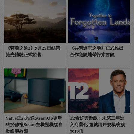
《狩獵之道2》9月29日結束
《共聚遺忘之地》正式推出
搶先體驗正式發售
合作危險地帶探索冒險
Valve正式推送SteamOS更新
T2看好雲遊戲：未來三年進
終於修複Steam主機關機後自
入商業化 遊戲用戶規模或擴
動喚醒故障
大10倍