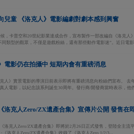
向兒童 《洛克人》電影編劇對劇本感到興奮
的時候，卡普空和20世紀影業達成合作，宣布製作一部改編自《洛克
不同類型的觀眾，不僅是遊戲粉絲，還有那些動作電影迷”。近日電影編劇M
》電影仍在拍攝中 短期內會有重磅消息
克人》實景電影的導演日前表示即將有重磅消息向粉絲們宣布。 去
真人電影，以紀念該系列誕生30周年。發行商/開發商當時表示，他們相
洛克人Zero/ZX遺產合集》宣傳片公開 發售在
《洛克人Zero/ZX遺產合集》即將於2月26日正式發售，登陸全主
《洛克人Zero/ZX遺產合集》收錄了《洛克人Zero 1/2/3...