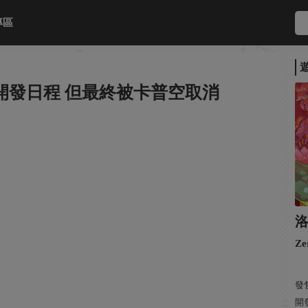
專區
上開發日程 但最終被卡普空取消
洛
Ze
發售
開