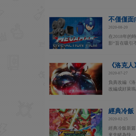
不僅僅面
2020-08-20
在2018年
影“旨在吸引
《洛克人
2020-07-27
負責改編《洛
改編成好萊塢
經典冷飯《
2020-02-25
經典冷飯新篇
來先睹為快。 ·