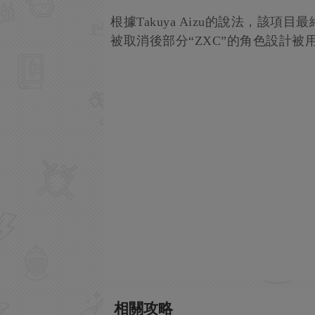
根據Takuya Aizu的說法，該
被取消後部分“ZXC”的角色設計被
相關攻略