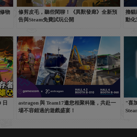
修物
修剪皮毛，聽些閑聊！《異獸發廊》全新預
擼貓建
告與Steam免費試玩公開
動化
 日
astragon 與 Team17邀您相聚科隆，共赴一
"喜加
場不容錯過的遊戲盛宴！
Ste