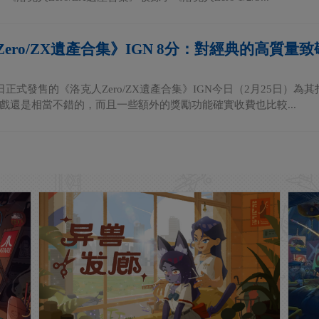
ero/ZX遺產合集》IGN 8分：對經典的高質量致
日正式發售的《洛克人Zero/ZX遺產合集》IGN今日（2月25日）為其打
戲還是相當不錯的，而且一些額外的獎勵功能確實收費也比較...