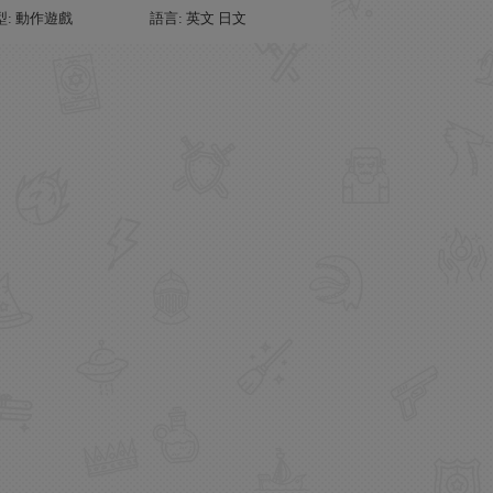
型: 動作遊戲
語言: 英文 日文