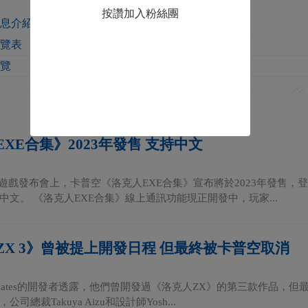
按讚加入粉絲團
信息介紹
一覽表
一覽
XE合集》2023年發售 支持中文
遊戲發布會上，卡普空《洛克人EXE合集》宣布將於2023年發售，登陸PS
中文。 《洛克人EXE合集》線上通訊功能現正開發中，玩家...
ZX 3》曾被提上開發日程 但最終被卡普空取消
 Creates的開發者透露，他們曾開發過《洛克人ZX》的第三款作品，但最終該
司總裁Takuya Aizu和設計師Yosh...