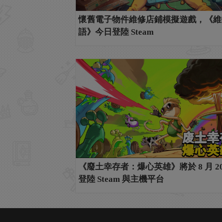
懷舊電子物件維修店鋪模擬遊戲，《維
語》今日登陸 Steam
《廢土幸存者：爆心英雄》將於 8 月 20
登陸 Steam 與主機平台