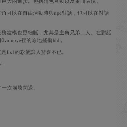
有巨大的進步。包括角色互動以及畫面表現。
角可以在自由活動時與npc對話，也可以在對話
任務建模也更細膩，尤其是主角兄弟二人。在對話
ampye裡的原地搖擺hhh。
lis1的彩蛋讓人驚喜不已。
點：
了一次崩壞閃退。