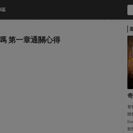
專區
嗎 第一章通關心得
奇
發售
開發
Ent
類